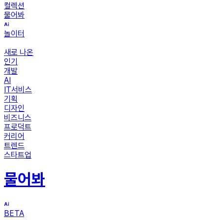
컬렉션
물어봐
놀이터
새로 나온
인기
개발
AI
IT서비스
기획
디자인
비즈니스
프로덕트
커리어
트렌드
스타트업
물어봐
BETA