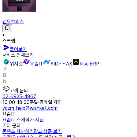
맨오브피스
스크랩
물어보기
서비스 전체보기
위시켓
요즘IT
AIDP - AX
Rise ERP
고객 문의
02-6925-4867
10:00-18:00
주말·공휴일 제외
yozm_help@wishket.com
요즘IT
요즘IT 소개
작가 지원
기타 문의
콘텐츠 제안하기
광고 상품 보기