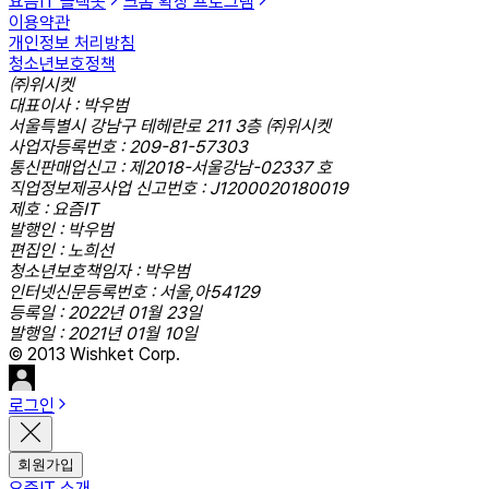
요즘IT 슬랙봇
크롬 확장 프로그램
이용약관
개인정보 처리방침
청소년보호정책
㈜위시켓
대표이사 : 박우범
서울특별시 강남구 테헤란로 211 3층 ㈜위시켓
사업자등록번호 : 209-81-57303
통신판매업신고 : 제2018-서울강남-02337 호
직업정보제공사업 신고번호 : J1200020180019
제호 : 요즘IT
발행인 : 박우범
편집인 : 노희선
청소년보호책임자 : 박우범
인터넷신문등록번호 : 서울,아54129
등록일 : 2022년 01월 23일
발행일 : 2021년 01월 10일
© 2013 Wishket Corp.
로그인
회원가입
요즘IT 소개