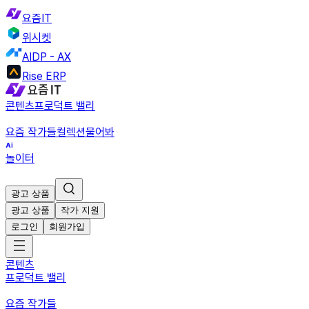
요즘IT
위시켓
AIDP - AX
Rise ERP
콘텐츠
프로덕트 밸리
요즘 작가들
컬렉션
물어봐
놀이터
광고 상품
광고 상품
작가 지원
로그인
회원가입
콘텐츠
프로덕트 밸리
요즘 작가들