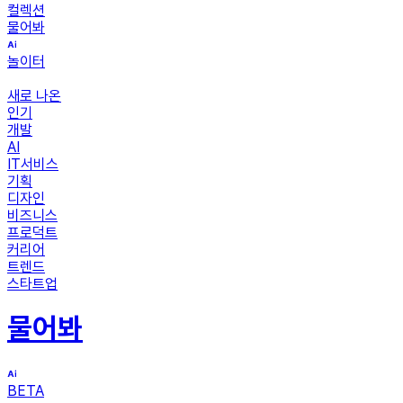
컬렉션
물어봐
놀이터
새로 나온
인기
개발
AI
IT서비스
기획
디자인
비즈니스
프로덕트
커리어
트렌드
스타트업
물어봐
BETA