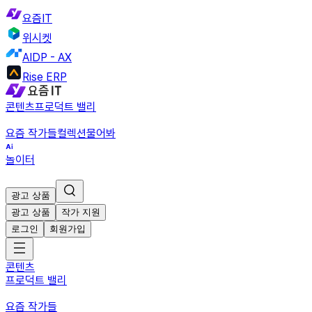
요즘IT
위시켓
AIDP - AX
Rise ERP
콘텐츠
프로덕트 밸리
요즘 작가들
컬렉션
물어봐
놀이터
광고 상품
광고 상품
작가 지원
로그인
회원가입
콘텐츠
프로덕트 밸리
요즘 작가들