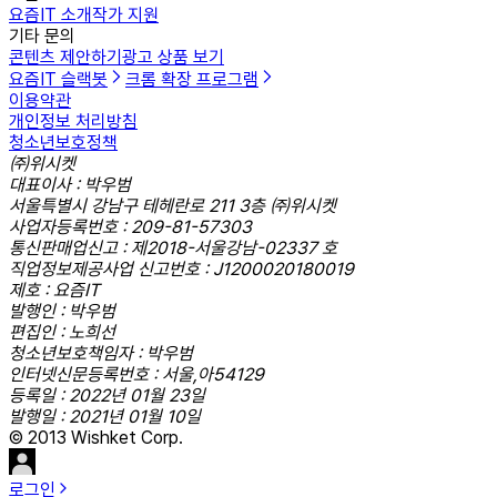
요즘IT 소개
작가 지원
기타 문의
콘텐츠 제안하기
광고 상품 보기
요즘IT 슬랙봇
크롬 확장 프로그램
이용약관
개인정보 처리방침
청소년보호정책
㈜위시켓
대표이사 : 박우범
서울특별시 강남구 테헤란로 211 3층 ㈜위시켓
사업자등록번호 : 209-81-57303
통신판매업신고 : 제2018-서울강남-02337 호
직업정보제공사업 신고번호 : J1200020180019
제호 : 요즘IT
발행인 : 박우범
편집인 : 노희선
청소년보호책임자 : 박우범
인터넷신문등록번호 : 서울,아54129
등록일 : 2022년 01월 23일
발행일 : 2021년 01월 10일
© 2013 Wishket Corp.
로그인