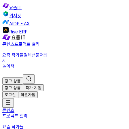
요즘IT
위시켓
AIDP - AX
Rise ERP
콘텐츠
프로덕트 밸리
요즘 작가들
컬렉션
물어봐
놀이터
광고 상품
광고 상품
작가 지원
로그인
회원가입
콘텐츠
프로덕트 밸리
요즘 작가들