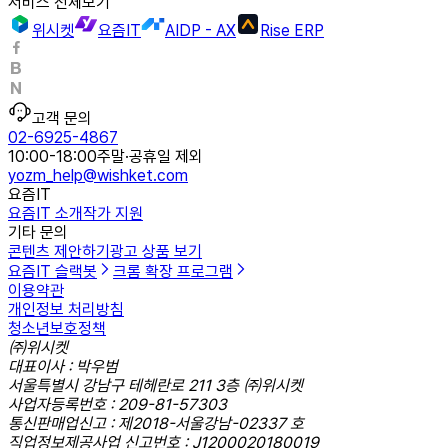
서비스 전체보기
위시켓
요즘IT
AIDP - AX
Rise ERP
고객 문의
02-6925-4867
10:00-18:00
주말·공휴일 제외
yozm_help@wishket.com
요즘IT
요즘IT 소개
작가 지원
기타 문의
콘텐츠 제안하기
광고 상품 보기
요즘IT 슬랙봇
크롬 확장 프로그램
이용약관
개인정보 처리방침
청소년보호정책
㈜위시켓
대표이사 : 박우범
서울특별시 강남구 테헤란로 211 3층 ㈜위시켓
사업자등록번호 : 209-81-57303
통신판매업신고 : 제2018-서울강남-02337 호
직업정보제공사업 신고번호 : J1200020180019