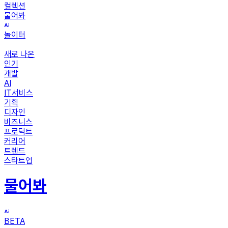
컬렉션
물어봐
놀이터
새로 나온
인기
개발
AI
IT서비스
기획
디자인
비즈니스
프로덕트
커리어
트렌드
스타트업
물어봐
BETA