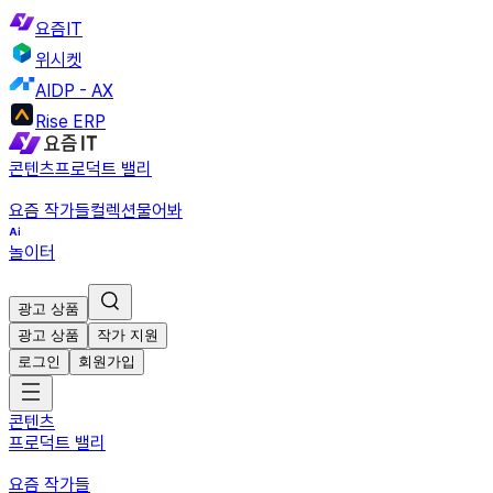
요즘IT
위시켓
AIDP - AX
Rise ERP
콘텐츠
프로덕트 밸리
요즘 작가들
컬렉션
물어봐
놀이터
광고 상품
광고 상품
작가 지원
로그인
회원가입
콘텐츠
프로덕트 밸리
요즘 작가들