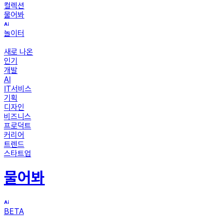
컬렉션
물어봐
놀이터
새로 나온
인기
개발
AI
IT서비스
기획
디자인
비즈니스
프로덕트
커리어
트렌드
스타트업
물어봐
BETA