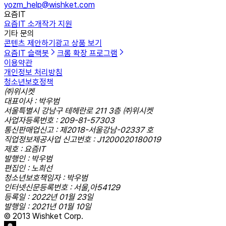
yozm_help@wishket.com
요즘IT
요즘IT 소개
작가 지원
기타 문의
콘텐츠 제안하기
광고 상품 보기
요즘IT 슬랙봇
크롬 확장 프로그램
이용약관
개인정보 처리방침
청소년보호정책
㈜위시켓
대표이사 : 박우범
서울특별시 강남구 테헤란로 211 3층 ㈜위시켓
사업자등록번호 : 209-81-57303
통신판매업신고 : 제2018-서울강남-02337 호
직업정보제공사업 신고번호 : J1200020180019
제호 : 요즘IT
발행인 : 박우범
편집인 : 노희선
청소년보호책임자 : 박우범
인터넷신문등록번호 : 서울,아54129
등록일 : 2022년 01월 23일
발행일 : 2021년 01월 10일
© 2013 Wishket Corp.