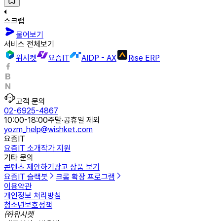
스크랩
물어보기
서비스 전체보기
위시켓
요즘IT
AIDP - AX
Rise ERP
고객 문의
02-6925-4867
10:00-18:00
주말·공휴일 제외
yozm_help@wishket.com
요즘IT
요즘IT 소개
작가 지원
기타 문의
콘텐츠 제안하기
광고 상품 보기
요즘IT 슬랙봇
크롬 확장 프로그램
이용약관
개인정보 처리방침
청소년보호정책
㈜위시켓