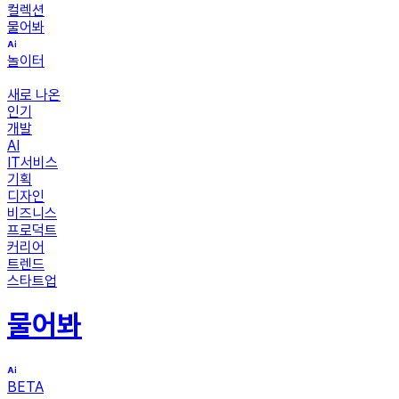
컬렉션
물어봐
놀이터
새로 나온
인기
개발
AI
IT서비스
기획
디자인
비즈니스
프로덕트
커리어
트렌드
스타트업
물어봐
BETA