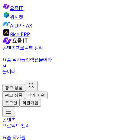
요즘IT
위시켓
AIDP - AX
Rise ERP
콘텐츠
프로덕트 밸리
요즘 작가들
컬렉션
물어봐
놀이터
광고 상품
광고 상품
작가 지원
로그인
회원가입
콘텐츠
프로덕트 밸리
요즘 작가들