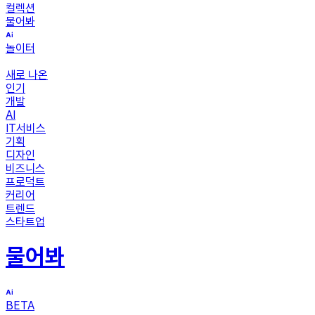
컬렉션
물어봐
놀이터
새로 나온
인기
개발
AI
IT서비스
기획
디자인
비즈니스
프로덕트
커리어
트렌드
스타트업
물어봐
BETA