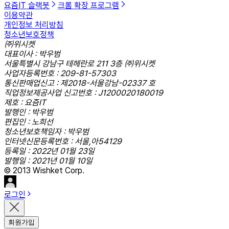
요즘IT 슬랙봇
크롬 확장 프로그램
이용약관
개인정보 처리방침
청소년보호정책
㈜위시켓
대표이사 : 박우범
서울특별시 강남구 테헤란로 211 3층 ㈜위시켓
사업자등록번호 : 209-81-57303
통신판매업신고 : 제2018-서울강남-02337 호
직업정보제공사업 신고번호 : J1200020180019
제호 : 요즘IT
발행인 : 박우범
편집인 : 노희선
청소년보호책임자 : 박우범
인터넷신문등록번호 : 서울,아54129
등록일 : 2022년 01월 23일
발행일 : 2021년 01월 10일
© 2013 Wishket Corp.
로그인
회원가입