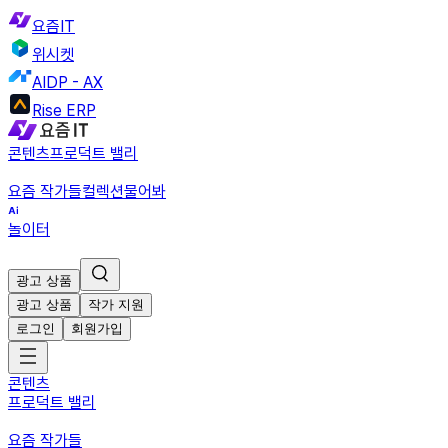
요즘IT
위시켓
AIDP - AX
Rise ERP
콘텐츠
프로덕트 밸리
요즘 작가들
컬렉션
물어봐
놀이터
광고 상품
광고 상품
작가 지원
로그인
회원가입
콘텐츠
프로덕트 밸리
요즘 작가들