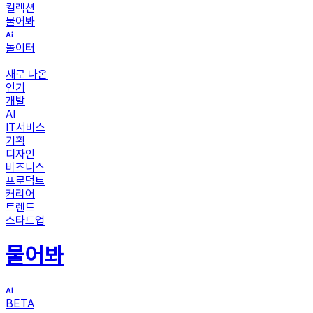
컬렉션
물어봐
놀이터
새로 나온
인기
개발
AI
IT서비스
기획
디자인
비즈니스
프로덕트
커리어
트렌드
스타트업
물어봐
BETA