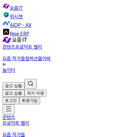
요즘IT
위시켓
AIDP - AX
Rise ERP
콘텐츠
프로덕트 밸리
요즘 작가들
컬렉션
물어봐
놀이터
광고 상품
광고 상품
작가 지원
로그인
회원가입
콘텐츠
프로덕트 밸리
요즘 작가들