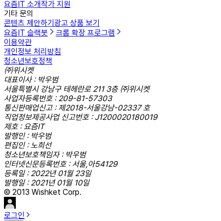
요즘IT 소개
작가 지원
기타 문의
콘텐츠 제안하기
광고 상품 보기
요즘IT 슬랙봇
크롬 확장 프로그램
이용약관
개인정보 처리방침
청소년보호정책
㈜위시켓
대표이사 : 박우범
서울특별시 강남구 테헤란로 211 3층 ㈜위시켓
사업자등록번호 : 209-81-57303
통신판매업신고 : 제2018-서울강남-02337 호
직업정보제공사업 신고번호 : J1200020180019
제호 : 요즘IT
발행인 : 박우범
편집인 : 노희선
청소년보호책임자 : 박우범
인터넷신문등록번호 : 서울,아54129
등록일 : 2022년 01월 23일
발행일 : 2021년 01월 10일
© 2013 Wishket Corp.
로그인