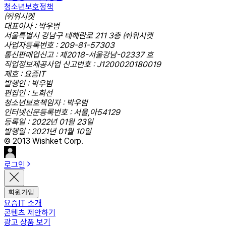
청소년보호정책
㈜위시켓
대표이사 : 박우범
서울특별시 강남구 테헤란로 211 3층 ㈜위시켓
사업자등록번호 : 209-81-57303
통신판매업신고 : 제2018-서울강남-02337 호
직업정보제공사업 신고번호 : J1200020180019
제호 : 요즘IT
발행인 : 박우범
편집인 : 노희선
청소년보호책임자 : 박우범
인터넷신문등록번호 : 서울,아54129
등록일 : 2022년 01월 23일
발행일 : 2021년 01월 10일
© 2013 Wishket Corp.
로그인
회원가입
요즘IT 소개
콘텐츠 제안하기
광고 상품 보기