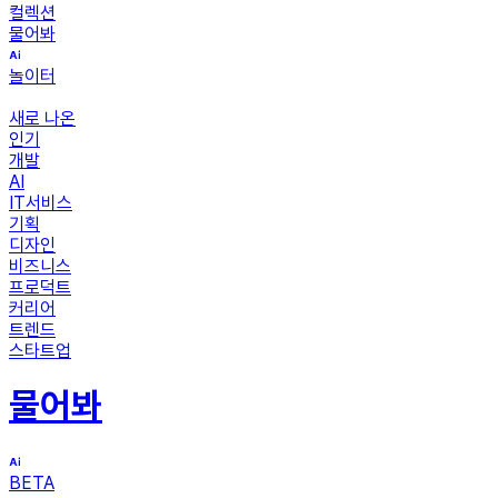
컬렉션
물어봐
놀이터
새로 나온
인기
개발
AI
IT서비스
기획
디자인
비즈니스
프로덕트
커리어
트렌드
스타트업
물어봐
BETA