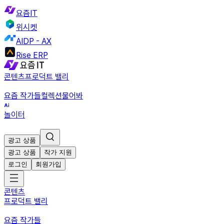
요즘IT
위시켓
AIDP - AX
Rise ERP
콘텐츠
프로덕트 밸리
요즘 작가들
컬렉션
물어봐
놀이터
광고 상품
광고 상품
작가 지원
로그인
회원가입
콘텐츠
프로덕트 밸리
요즘 작가들