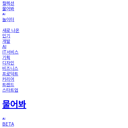
컬렉션
물어봐
놀이터
새로 나온
인기
개발
AI
IT서비스
기획
디자인
비즈니스
프로덕트
커리어
트렌드
스타트업
물어봐
BETA