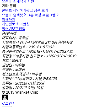
요즘IT 소개
작가 지원
기타 문의
콘텐츠 제안하기
광고 상품 보기
요즘IT 슬랙봇
크롬 확장 프로그램
이용약관
개인정보 처리방침
청소년보호정책
㈜위시켓
대표이사 : 박우범
서울특별시 강남구 테헤란로 211 3층 ㈜위시켓
사업자등록번호 : 209-81-57303
통신판매업신고 : 제2018-서울강남-02337 호
직업정보제공사업 신고번호 : J1200020180019
제호 : 요즘IT
발행인 : 박우범
편집인 : 노희선
청소년보호책임자 : 박우범
인터넷신문등록번호 : 서울,아54129
등록일 : 2022년 01월 23일
발행일 : 2021년 01월 10일
© 2013 Wishket Corp.
로그인