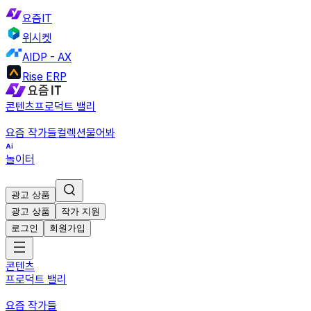
요즘IT
위시켓
AIDP - AX
Rise ERP
콘텐츠
프로덕트 밸리
요즘 작가들
컬렉션
물어봐
놀이터
광고 상품
광고 상품
작가 지원
로그인
회원가입
콘텐츠
프로덕트 밸리
요즘 작가들