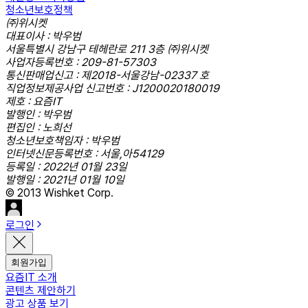
청소년보호정책
㈜위시켓
대표이사 : 박우범
서울특별시 강남구 테헤란로 211 3층 ㈜위시켓
사업자등록번호 : 209-81-57303
통신판매업신고 : 제2018-서울강남-02337 호
직업정보제공사업 신고번호 : J1200020180019
제호 : 요즘IT
발행인 : 박우범
편집인 : 노희선
청소년보호책임자 : 박우범
인터넷신문등록번호 : 서울,아54129
등록일 : 2022년 01월 23일
발행일 : 2021년 01월 10일
© 2013 Wishket Corp.
로그인
회원가입
요즘IT 소개
콘텐츠 제안하기
광고 상품 보기