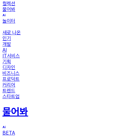
컬렉션
물어봐
놀이터
새로 나온
인기
개발
AI
IT서비스
기획
디자인
비즈니스
프로덕트
커리어
트렌드
스타트업
물어봐
BETA