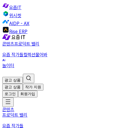
요즘IT
위시켓
AIDP - AX
Rise ERP
콘텐츠
프로덕트 밸리
요즘 작가들
컬렉션
물어봐
놀이터
광고 상품
광고 상품
작가 지원
로그인
회원가입
콘텐츠
프로덕트 밸리
요즘 작가들