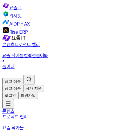
요즘IT
위시켓
AIDP - AX
Rise ERP
콘텐츠
프로덕트 밸리
요즘 작가들
컬렉션
물어봐
놀이터
광고 상품
광고 상품
작가 지원
로그인
회원가입
콘텐츠
프로덕트 밸리
요즘 작가들