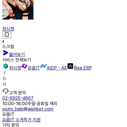
위시켓
스크랩
물어보기
서비스 전체보기
위시켓
요즘IT
AIDP - AX
Rise ERP
고객 문의
02-6925-4867
10:00-18:00
주말·공휴일 제외
yozm_help@wishket.com
요즘IT
요즘IT 소개
작가 지원
기타 문의