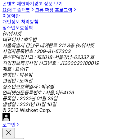
콘텐츠 제안하기
광고 상품 보기
요즘IT 슬랙봇
크롬 확장 프로그램
이용약관
개인정보 처리방침
청소년보호정책
㈜위시켓
대표이사 : 박우범
서울특별시 강남구 테헤란로 211 3층 ㈜위시켓
사업자등록번호 : 209-81-57303
통신판매업신고 : 제2018-서울강남-02337 호
직업정보제공사업 신고번호 : J1200020180019
제호 : 요즘IT
발행인 : 박우범
편집인 : 노희선
청소년보호책임자 : 박우범
인터넷신문등록번호 : 서울,아54129
등록일 : 2022년 01월 23일
발행일 : 2021년 01월 10일
© 2013 Wishket Corp.
로그인