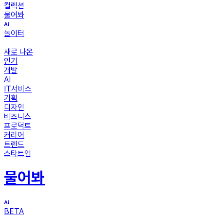
컬렉션
물어봐
놀이터
새로 나온
인기
개발
AI
IT서비스
기획
디자인
비즈니스
프로덕트
커리어
트렌드
스타트업
물어봐
BETA