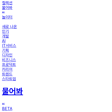
컬렉션
물어봐
놀이터
새로 나온
인기
개발
AI
IT서비스
기획
디자인
비즈니스
프로덕트
커리어
트렌드
스타트업
물어봐
BETA