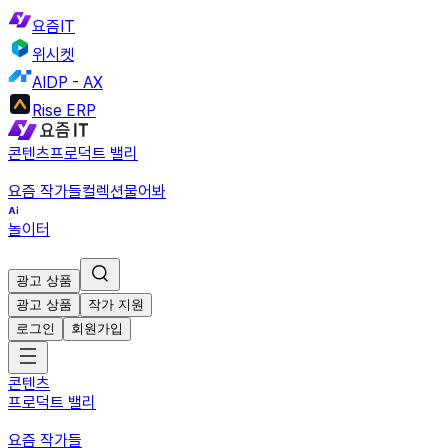
요즘IT
위시켓
AIDP - AX
Rise ERP
콘텐츠
프로덕트 밸리
요즘 작가들
컬렉션
물어봐
놀이터
광고 상품
광고 상품
작가 지원
로그인
회원가입
콘텐츠
프로덕트 밸리
요즘 작가들