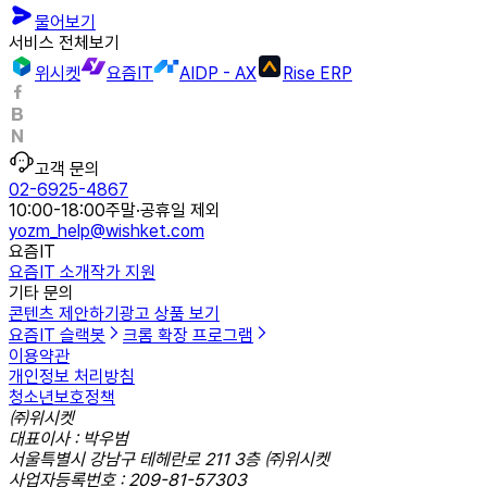
물어보기
서비스 전체보기
위시켓
요즘IT
AIDP - AX
Rise ERP
고객 문의
02-6925-4867
10:00-18:00
주말·공휴일 제외
yozm_help@wishket.com
요즘IT
요즘IT 소개
작가 지원
기타 문의
콘텐츠 제안하기
광고 상품 보기
요즘IT 슬랙봇
크롬 확장 프로그램
이용약관
개인정보 처리방침
청소년보호정책
㈜위시켓
대표이사 : 박우범
서울특별시 강남구 테헤란로 211 3층 ㈜위시켓
사업자등록번호 : 209-81-57303