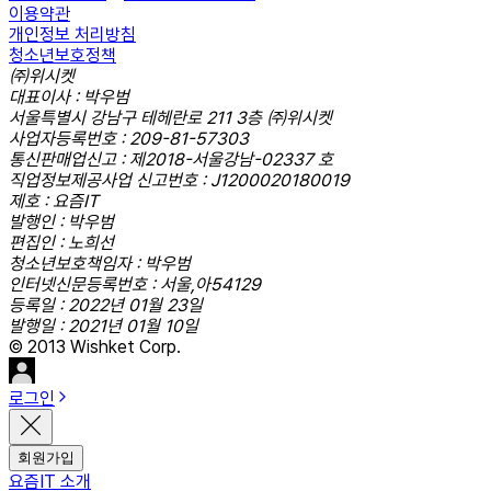
이용약관
개인정보 처리방침
청소년보호정책
㈜위시켓
대표이사 : 박우범
서울특별시 강남구 테헤란로 211 3층 ㈜위시켓
사업자등록번호 : 209-81-57303
통신판매업신고 : 제2018-서울강남-02337 호
직업정보제공사업 신고번호 : J1200020180019
제호 : 요즘IT
발행인 : 박우범
편집인 : 노희선
청소년보호책임자 : 박우범
인터넷신문등록번호 : 서울,아54129
등록일 : 2022년 01월 23일
발행일 : 2021년 01월 10일
© 2013 Wishket Corp.
로그인
회원가입
요즘IT 소개