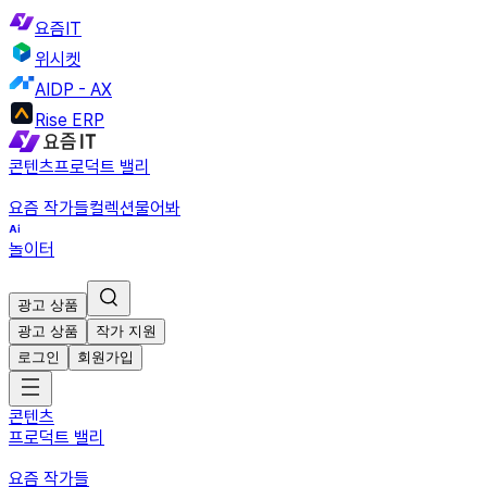
요즘IT
위시켓
AIDP - AX
Rise ERP
콘텐츠
프로덕트 밸리
요즘 작가들
컬렉션
물어봐
놀이터
광고 상품
광고 상품
작가 지원
로그인
회원가입
콘텐츠
프로덕트 밸리
요즘 작가들