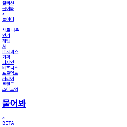
컬렉션
물어봐
놀이터
새로 나온
인기
개발
AI
IT서비스
기획
디자인
비즈니스
프로덕트
커리어
트렌드
스타트업
물어봐
BETA