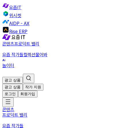
요즘IT
위시켓
AIDP - AX
Rise ERP
콘텐츠
프로덕트 밸리
요즘 작가들
컬렉션
물어봐
놀이터
광고 상품
광고 상품
작가 지원
로그인
회원가입
콘텐츠
프로덕트 밸리
요즘 작가들