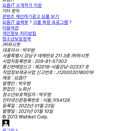
요즘IT 소개
작가 지원
기타 문의
콘텐츠 제안하기
광고 상품 보기
요즘IT 슬랙봇
크롬 확장 프로그램
이용약관
개인정보 처리방침
청소년보호정책
㈜위시켓
대표이사 : 박우범
서울특별시 강남구 테헤란로 211 3층 ㈜위시켓
사업자등록번호 : 209-81-57303
통신판매업신고 : 제2018-서울강남-02337 호
직업정보제공사업 신고번호 : J1200020180019
제호 : 요즘IT
발행인 : 박우범
편집인 : 노희선
청소년보호책임자 : 박우범
인터넷신문등록번호 : 서울,아54129
등록일 : 2022년 01월 23일
발행일 : 2021년 01월 10일
© 2013 Wishket Corp.
로그인