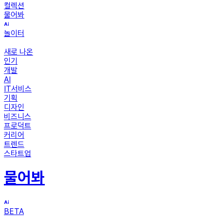
컬렉션
물어봐
놀이터
새로 나온
인기
개발
AI
IT서비스
기획
디자인
비즈니스
프로덕트
커리어
트렌드
스타트업
물어봐
BETA