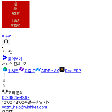
애옹킴
스크랩
물어보기
서비스 전체보기
위시켓
요즘IT
AIDP - AX
Rise ERP
고객 문의
02-6925-4867
10:00-18:00
주말·공휴일 제외
yozm_help@wishket.com
요즘IT