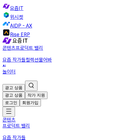
요즘IT
위시켓
AIDP - AX
Rise ERP
콘텐츠
프로덕트 밸리
요즘 작가들
컬렉션
물어봐
놀이터
광고 상품
광고 상품
작가 지원
로그인
회원가입
콘텐츠
프로덕트 밸리
요즘 작가들