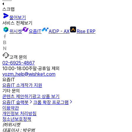
스크랩
물어보기
서비스 전체보기
위시켓
요즘IT
AIDP - AX
Rise ERP
고객 문의
02-6925-4867
10:00-18:00
주말·공휴일 제외
yozm_help@wishket.com
요즘IT
요즘IT 소개
작가 지원
기타 문의
콘텐츠 제안하기
광고 상품 보기
요즘IT 슬랙봇
크롬 확장 프로그램
이용약관
개인정보 처리방침
청소년보호정책
㈜위시켓
대표이사 : 박우범