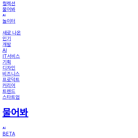
컬렉션
물어봐
놀이터
새로 나온
인기
개발
AI
IT서비스
기획
디자인
비즈니스
프로덕트
커리어
트렌드
스타트업
물어봐
BETA