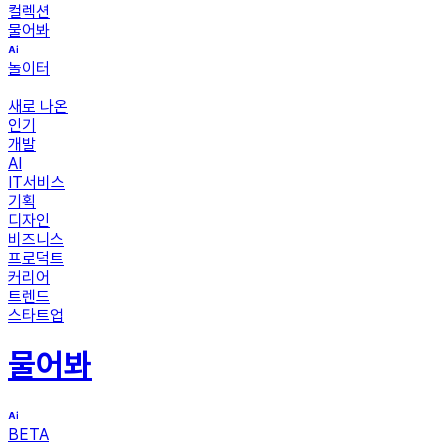
컬렉션
물어봐
놀이터
새로 나온
인기
개발
AI
IT서비스
기획
디자인
비즈니스
프로덕트
커리어
트렌드
스타트업
물어봐
BETA