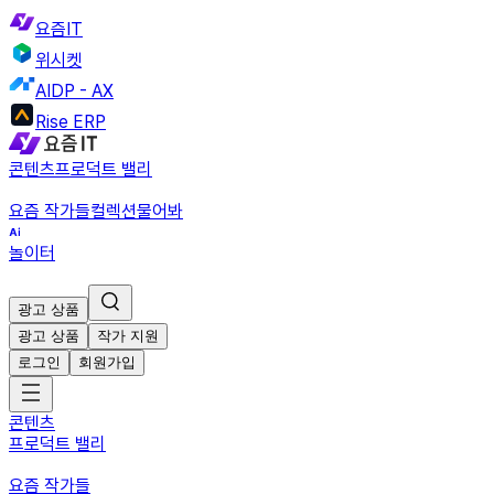
요즘IT
위시켓
AIDP - AX
Rise ERP
콘텐츠
프로덕트 밸리
요즘 작가들
컬렉션
물어봐
놀이터
광고 상품
광고 상품
작가 지원
로그인
회원가입
콘텐츠
프로덕트 밸리
요즘 작가들