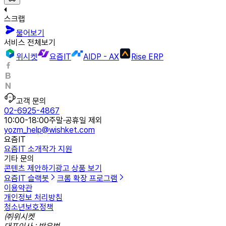
스크랩
물어보기
서비스 전체보기
위시켓
요즘IT
AIDP - AX
Rise ERP
고객 문의
02-6925-4867
10:00-18:00
주말·공휴일 제외
yozm_help@wishket.com
요즘IT
요즘IT 소개
작가 지원
기타 문의
콘텐츠 제안하기
광고 상품 보기
요즘IT 슬랙봇
크롬 확장 프로그램
이용약관
개인정보 처리방침
청소년보호정책
㈜위시켓