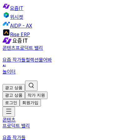
요즘IT
위시켓
AIDP - AX
Rise ERP
콘텐츠
프로덕트 밸리
요즘 작가들
컬렉션
물어봐
놀이터
광고 상품
광고 상품
작가 지원
로그인
회원가입
콘텐츠
프로덕트 밸리
요즘 작가들