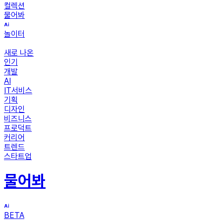
컬렉션
물어봐
놀이터
새로 나온
인기
개발
AI
IT서비스
기획
디자인
비즈니스
프로덕트
커리어
트렌드
스타트업
물어봐
BETA