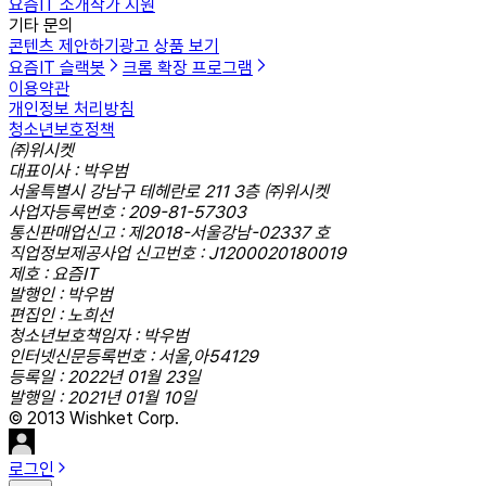
요즘IT 소개
작가 지원
기타 문의
콘텐츠 제안하기
광고 상품 보기
요즘IT 슬랙봇
크롬 확장 프로그램
이용약관
개인정보 처리방침
청소년보호정책
㈜위시켓
대표이사 : 박우범
서울특별시 강남구 테헤란로 211 3층 ㈜위시켓
사업자등록번호 : 209-81-57303
통신판매업신고 : 제2018-서울강남-02337 호
직업정보제공사업 신고번호 : J1200020180019
제호 : 요즘IT
발행인 : 박우범
편집인 : 노희선
청소년보호책임자 : 박우범
인터넷신문등록번호 : 서울,아54129
등록일 : 2022년 01월 23일
발행일 : 2021년 01월 10일
© 2013 Wishket Corp.
로그인