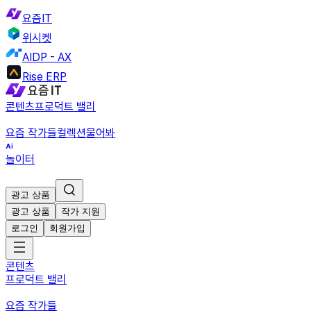
요즘IT
위시켓
AIDP - AX
Rise ERP
콘텐츠
프로덕트 밸리
요즘 작가들
컬렉션
물어봐
놀이터
광고 상품
광고 상품
작가 지원
로그인
회원가입
콘텐츠
프로덕트 밸리
요즘 작가들