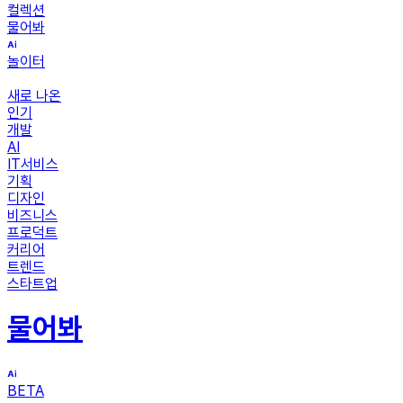
컬렉션
물어봐
놀이터
새로 나온
인기
개발
AI
IT서비스
기획
디자인
비즈니스
프로덕트
커리어
트렌드
스타트업
물어봐
BETA