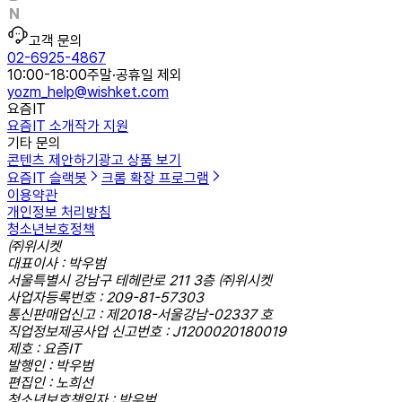
고객 문의
02-6925-4867
10:00-18:00
주말·공휴일 제외
yozm_help@wishket.com
요즘IT
요즘IT 소개
작가 지원
기타 문의
콘텐츠 제안하기
광고 상품 보기
요즘IT 슬랙봇
크롬 확장 프로그램
이용약관
개인정보 처리방침
청소년보호정책
㈜위시켓
대표이사 : 박우범
서울특별시 강남구 테헤란로 211 3층 ㈜위시켓
사업자등록번호 : 209-81-57303
통신판매업신고 : 제2018-서울강남-02337 호
직업정보제공사업 신고번호 : J1200020180019
제호 : 요즘IT
발행인 : 박우범
편집인 : 노희선
청소년보호책임자 : 박우범