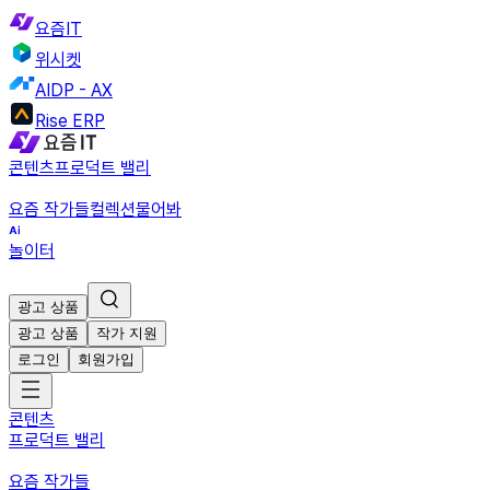
요즘IT
위시켓
AIDP - AX
Rise ERP
콘텐츠
프로덕트 밸리
요즘 작가들
컬렉션
물어봐
놀이터
광고 상품
광고 상품
작가 지원
로그인
회원가입
콘텐츠
프로덕트 밸리
요즘 작가들