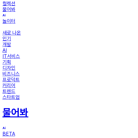
컬렉션
물어봐
놀이터
새로 나온
인기
개발
AI
IT서비스
기획
디자인
비즈니스
프로덕트
커리어
트렌드
스타트업
물어봐
BETA