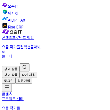
요즘IT
위시켓
AIDP - AX
Rise ERP
콘텐츠
프로덕트 밸리
요즘 작가들
컬렉션
물어봐
놀이터
광고 상품
광고 상품
작가 지원
로그인
회원가입
콘텐츠
프로덕트 밸리
요즘 작가들