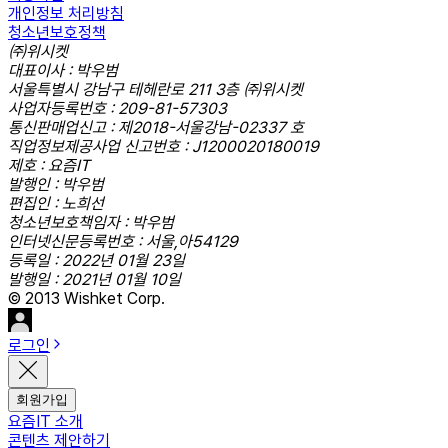
개인정보 처리방침
청소년보호정책
㈜위시켓
대표이사 : 박우범
서울특별시 강남구 테헤란로 211 3층 ㈜위시켓
사업자등록번호 : 209-81-57303
통신판매업신고 : 제2018-서울강남-02337 호
직업정보제공사업 신고번호 : J1200020180019
제호 : 요즘IT
발행인 : 박우범
편집인 : 노희선
청소년보호책임자 : 박우범
인터넷신문등록번호 : 서울,아54129
등록일 : 2022년 01월 23일
발행일 : 2021년 01월 10일
© 2013 Wishket Corp.
로그인
회원가입
요즘IT 소개
콘텐츠 제안하기