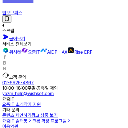
맨오브피스
스크랩
물어보기
서비스 전체보기
위시켓
요즘IT
AIDP - AX
Rise ERP
고객 문의
02-6925-4867
10:00-18:00
주말·공휴일 제외
yozm_help@wishket.com
요즘IT
요즘IT 소개
작가 지원
기타 문의
콘텐츠 제안하기
광고 상품 보기
요즘IT 슬랙봇
크롬 확장 프로그램
이용약관