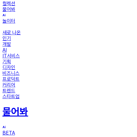
컬렉션
물어봐
놀이터
새로 나온
인기
개발
AI
IT서비스
기획
디자인
비즈니스
프로덕트
커리어
트렌드
스타트업
물어봐
BETA