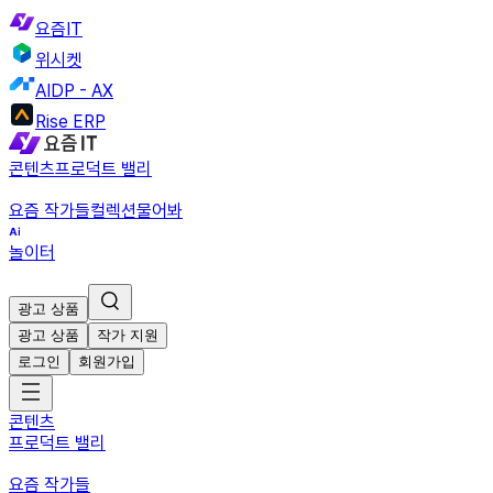
요즘IT
위시켓
AIDP - AX
Rise ERP
콘텐츠
프로덕트 밸리
요즘 작가들
컬렉션
물어봐
놀이터
광고 상품
광고 상품
작가 지원
로그인
회원가입
콘텐츠
프로덕트 밸리
요즘 작가들