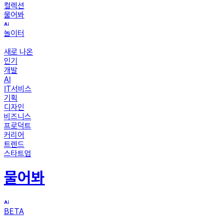
컬렉션
물어봐
놀이터
새로 나온
인기
개발
AI
IT서비스
기획
디자인
비즈니스
프로덕트
커리어
트렌드
스타트업
물어봐
BETA