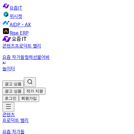
요즘IT
위시켓
AIDP - AX
Rise ERP
콘텐츠
프로덕트 밸리
요즘 작가들
컬렉션
물어봐
놀이터
광고 상품
광고 상품
작가 지원
로그인
회원가입
콘텐츠
프로덕트 밸리
요즘 작가들