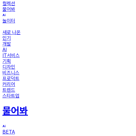
컬렉션
물어봐
놀이터
새로 나온
인기
개발
AI
IT서비스
기획
디자인
비즈니스
프로덕트
커리어
트렌드
스타트업
물어봐
BETA