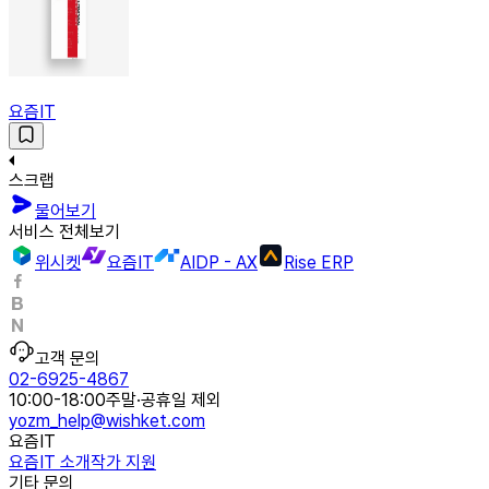
요즘IT
스크랩
물어보기
서비스 전체보기
위시켓
요즘IT
AIDP - AX
Rise ERP
고객 문의
02-6925-4867
10:00-18:00
주말·공휴일 제외
yozm_help@wishket.com
요즘IT
요즘IT 소개
작가 지원
기타 문의