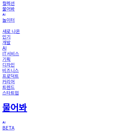
컬렉션
물어봐
놀이터
새로 나온
인기
개발
AI
IT서비스
기획
디자인
비즈니스
프로덕트
커리어
트렌드
스타트업
물어봐
BETA