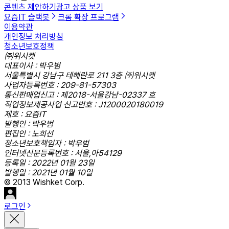
콘텐츠 제안하기
광고 상품 보기
요즘IT 슬랙봇
크롬 확장 프로그램
이용약관
개인정보 처리방침
청소년보호정책
㈜위시켓
대표이사 : 박우범
서울특별시 강남구 테헤란로 211 3층 ㈜위시켓
사업자등록번호 : 209-81-57303
통신판매업신고 : 제2018-서울강남-02337 호
직업정보제공사업 신고번호 : J1200020180019
제호 : 요즘IT
발행인 : 박우범
편집인 : 노희선
청소년보호책임자 : 박우범
인터넷신문등록번호 : 서울,아54129
등록일 : 2022년 01월 23일
발행일 : 2021년 01월 10일
© 2013 Wishket Corp.
로그인