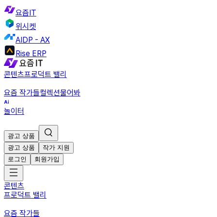
요즘IT
위시켓
AIDP - AX
Rise ERP
콘텐츠
프로덕트 밸리
요즘 작가들
컬렉션
물어봐
놀이터
광고 상품
광고 상품
작가 지원
로그인
회원가입
콘텐츠
프로덕트 밸리
요즘 작가들