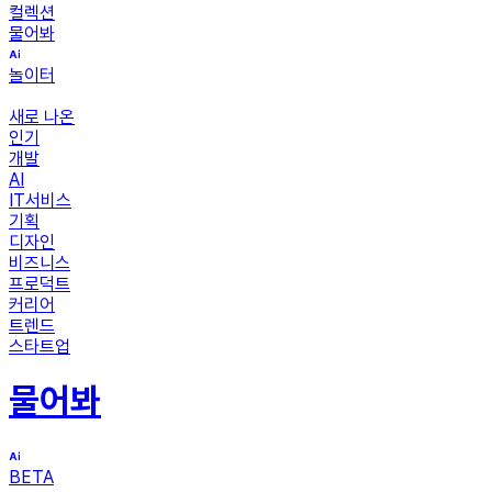
컬렉션
물어봐
놀이터
새로 나온
인기
개발
AI
IT서비스
기획
디자인
비즈니스
프로덕트
커리어
트렌드
스타트업
물어봐
BETA