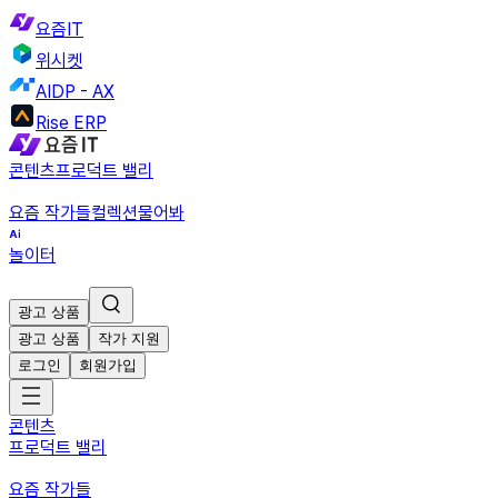
요즘IT
위시켓
AIDP - AX
Rise ERP
콘텐츠
프로덕트 밸리
요즘 작가들
컬렉션
물어봐
놀이터
광고 상품
광고 상품
작가 지원
로그인
회원가입
콘텐츠
프로덕트 밸리
요즘 작가들