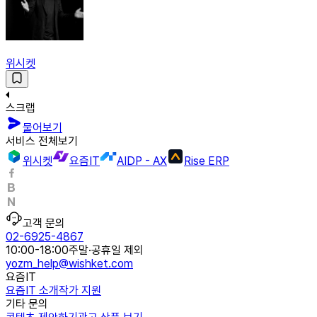
위시켓
스크랩
물어보기
서비스 전체보기
위시켓
요즘IT
AIDP - AX
Rise ERP
고객 문의
02-6925-4867
10:00-18:00
주말·공휴일 제외
yozm_help@wishket.com
요즘IT
요즘IT 소개
작가 지원
기타 문의