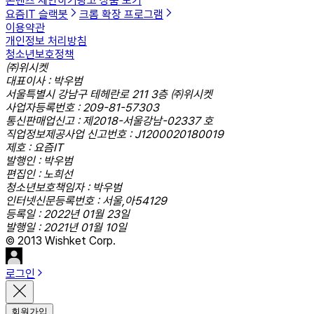
콘텐츠 제안하기
광고 상품 보기
요즘IT 슬랙봇
크롬 확장 프로그램
이용약관
개인정보 처리방침
청소년보호정책
㈜위시켓
대표이사 : 박우범
서울특별시 강남구 테헤란로 211 3층 ㈜위시켓
사업자등록번호 : 209-81-57303
통신판매업신고 : 제2018-서울강남-02337 호
직업정보제공사업 신고번호 : J1200020180019
제호 : 요즘IT
발행인 : 박우범
편집인 : 노희선
청소년보호책임자 : 박우범
인터넷신문등록번호 : 서울,아54129
등록일 : 2022년 01월 23일
발행일 : 2021년 01월 10일
© 2013 Wishket Corp.
로그인
회원가입