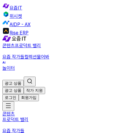
요즘IT
위시켓
AIDP - AX
Rise ERP
콘텐츠
프로덕트 밸리
요즘 작가들
컬렉션
물어봐
놀이터
광고 상품
광고 상품
작가 지원
로그인
회원가입
콘텐츠
프로덕트 밸리
요즘 작가들