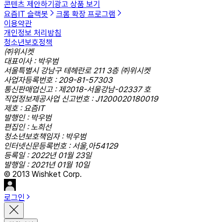
콘텐츠 제안하기
광고 상품 보기
요즘IT 슬랙봇
크롬 확장 프로그램
이용약관
개인정보 처리방침
청소년보호정책
㈜위시켓
대표이사 : 박우범
서울특별시 강남구 테헤란로 211 3층 ㈜위시켓
사업자등록번호 : 209-81-57303
통신판매업신고 : 제2018-서울강남-02337 호
직업정보제공사업 신고번호 : J1200020180019
제호 : 요즘IT
발행인 : 박우범
편집인 : 노희선
청소년보호책임자 : 박우범
인터넷신문등록번호 : 서울,아54129
등록일 : 2022년 01월 23일
발행일 : 2021년 01월 10일
© 2013 Wishket Corp.
로그인