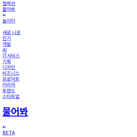
컬렉션
물어봐
놀이터
새로 나온
인기
개발
AI
IT서비스
기획
디자인
비즈니스
프로덕트
커리어
트렌드
스타트업
물어봐
BETA