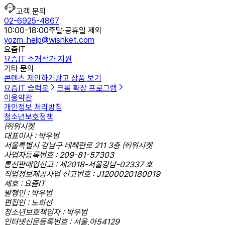
고객 문의
02-6925-4867
10:00-18:00
주말·공휴일 제외
yozm_help@wishket.com
요즘IT
요즘IT 소개
작가 지원
기타 문의
콘텐츠 제안하기
광고 상품 보기
요즘IT 슬랙봇
크롬 확장 프로그램
이용약관
개인정보 처리방침
청소년보호정책
㈜위시켓
대표이사 : 박우범
서울특별시 강남구 테헤란로 211 3층 ㈜위시켓
사업자등록번호 : 209-81-57303
통신판매업신고 : 제2018-서울강남-02337 호
직업정보제공사업 신고번호 : J1200020180019
제호 : 요즘IT
발행인 : 박우범
편집인 : 노희선
청소년보호책임자 : 박우범
인터넷신문등록번호 : 서울,아54129