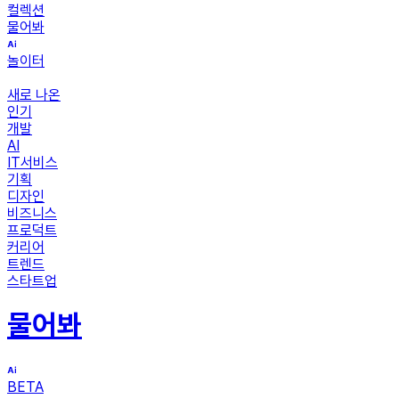
컬렉션
물어봐
놀이터
새로 나온
인기
개발
AI
IT서비스
기획
디자인
비즈니스
프로덕트
커리어
트렌드
스타트업
물어봐
BETA