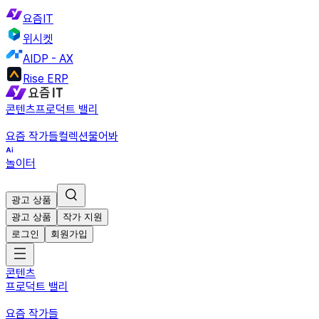
요즘IT
위시켓
AIDP - AX
Rise ERP
콘텐츠
프로덕트 밸리
요즘 작가들
컬렉션
물어봐
놀이터
광고 상품
광고 상품
작가 지원
로그인
회원가입
콘텐츠
프로덕트 밸리
요즘 작가들