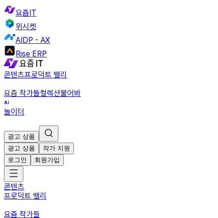
요즘IT
위시켓
AIDP - AX
Rise ERP
콘텐츠
프로덕트 밸리
요즘 작가들
컬렉션
물어봐
놀이터
광고 상품
광고 상품
작가 지원
로그인
회원가입
콘텐츠
프로덕트 밸리
요즘 작가들