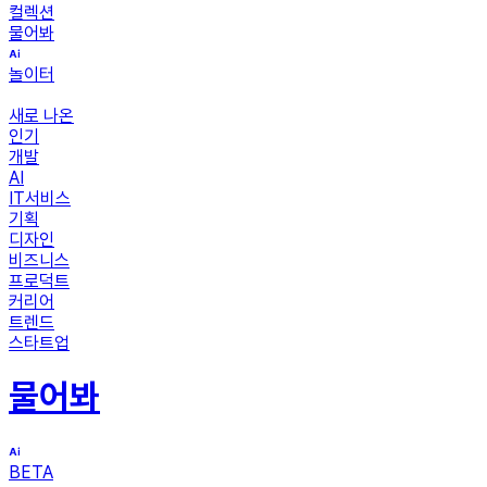
컬렉션
물어봐
놀이터
새로 나온
인기
개발
AI
IT서비스
기획
디자인
비즈니스
프로덕트
커리어
트렌드
스타트업
물어봐
BETA