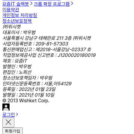
요즘IT 슬랙봇
크롬 확장 프로그램
이용약관
개인정보 처리방침
청소년보호정책
㈜위시켓
대표이사 : 박우범
서울특별시 강남구 테헤란로 211 3층 ㈜위시켓
사업자등록번호 : 209-81-57303
통신판매업신고 : 제2018-서울강남-02337 호
직업정보제공사업 신고번호 : J1200020180019
제호 : 요즘IT
발행인 : 박우범
편집인 : 노희선
청소년보호책임자 : 박우범
인터넷신문등록번호 : 서울,아54129
등록일 : 2022년 01월 23일
발행일 : 2021년 01월 10일
© 2013 Wishket Corp.
로그인
회원가입