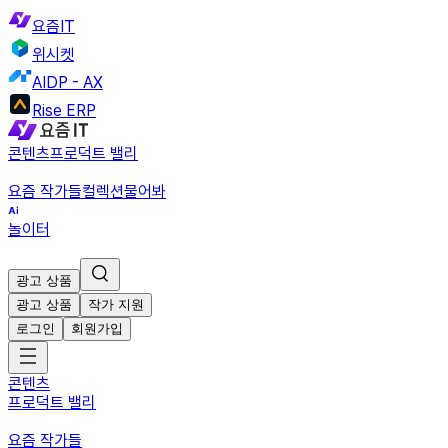
요즘IT
위시켓
AIDP - AX
Rise ERP
콘텐츠
프로덕트 밸리
요즘 작가들
컬렉션
물어봐
놀이터
광고 상품
광고 상품
작가 지원
로그인
회원가입
콘텐츠
프로덕트 밸리
요즘 작가들