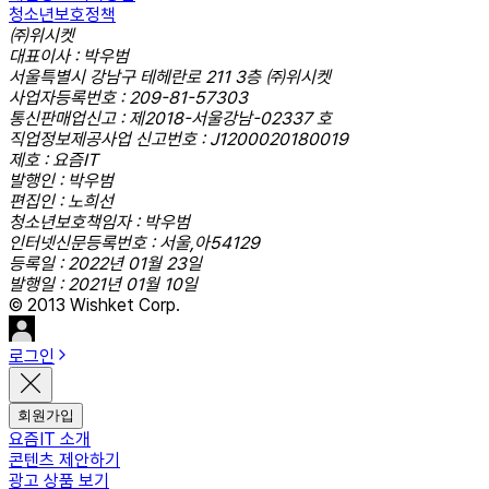
청소년보호정책
㈜위시켓
대표이사 : 박우범
서울특별시 강남구 테헤란로 211 3층 ㈜위시켓
사업자등록번호 : 209-81-57303
통신판매업신고 : 제2018-서울강남-02337 호
직업정보제공사업 신고번호 : J1200020180019
제호 : 요즘IT
발행인 : 박우범
편집인 : 노희선
청소년보호책임자 : 박우범
인터넷신문등록번호 : 서울,아54129
등록일 : 2022년 01월 23일
발행일 : 2021년 01월 10일
© 2013 Wishket Corp.
로그인
회원가입
요즘IT 소개
콘텐츠 제안하기
광고 상품 보기