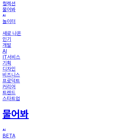
컬렉션
물어봐
놀이터
새로 나온
인기
개발
AI
IT서비스
기획
디자인
비즈니스
프로덕트
커리어
트렌드
스타트업
물어봐
BETA