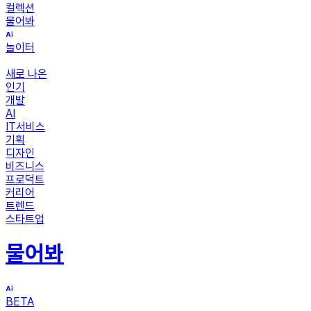
컬렉션
물어봐
놀이터
새로 나온
인기
개발
AI
IT서비스
기획
디자인
비즈니스
프로덕트
커리어
트렌드
스타트업
물어봐
BETA