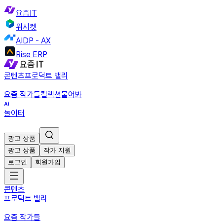
요즘IT
위시켓
AIDP - AX
Rise ERP
콘텐츠
프로덕트 밸리
요즘 작가들
컬렉션
물어봐
놀이터
광고 상품
광고 상품
작가 지원
로그인
회원가입
콘텐츠
프로덕트 밸리
요즘 작가들