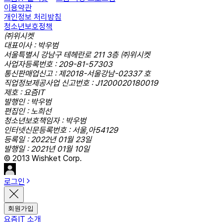
이용약관
개인정보 처리방침
청소년보호정책
㈜위시켓
대표이사 : 박우범
서울특별시 강남구 테헤란로 211 3층 ㈜위시켓
사업자등록번호 : 209-81-57303
통신판매업신고 : 제2018-서울강남-02337 호
직업정보제공사업 신고번호 : J1200020180019
제호 : 요즘IT
발행인 : 박우범
편집인 : 노희선
청소년보호책임자 : 박우범
인터넷신문등록번호 : 서울,아54129
등록일 : 2022년 01월 23일
발행일 : 2021년 01월 10일
© 2013 Wishket Corp.
로그인
회원가입
요즘IT 소개