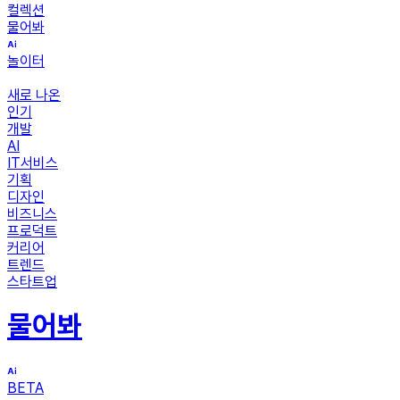
컬렉션
물어봐
놀이터
새로 나온
인기
개발
AI
IT서비스
기획
디자인
비즈니스
프로덕트
커리어
트렌드
스타트업
물어봐
BETA