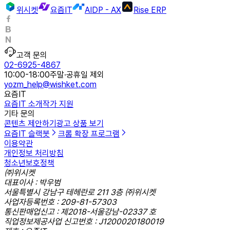
위시켓
요즘IT
AIDP - AX
Rise ERP
고객 문의
02-6925-4867
10:00-18:00
주말·공휴일 제외
yozm_help@wishket.com
요즘IT
요즘IT 소개
작가 지원
기타 문의
콘텐츠 제안하기
광고 상품 보기
요즘IT 슬랙봇
크롬 확장 프로그램
이용약관
개인정보 처리방침
청소년보호정책
㈜위시켓
대표이사 : 박우범
서울특별시 강남구 테헤란로 211 3층 ㈜위시켓
사업자등록번호 : 209-81-57303
통신판매업신고 : 제2018-서울강남-02337 호
직업정보제공사업 신고번호 : J1200020180019