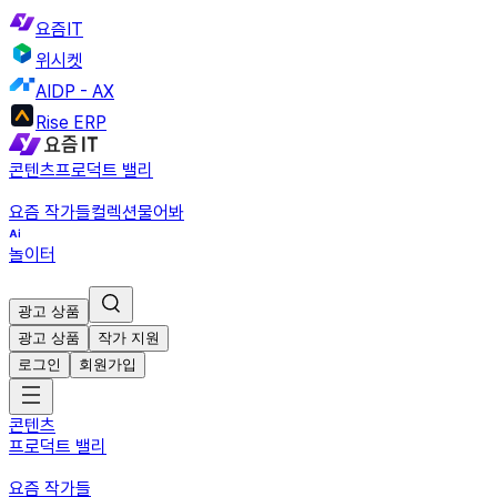
요즘IT
위시켓
AIDP - AX
Rise ERP
콘텐츠
프로덕트 밸리
요즘 작가들
컬렉션
물어봐
놀이터
광고 상품
광고 상품
작가 지원
로그인
회원가입
콘텐츠
프로덕트 밸리
요즘 작가들