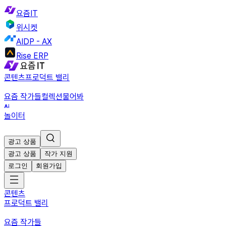
요즘IT
위시켓
AIDP - AX
Rise ERP
콘텐츠
프로덕트 밸리
요즘 작가들
컬렉션
물어봐
놀이터
광고 상품
광고 상품
작가 지원
로그인
회원가입
콘텐츠
프로덕트 밸리
요즘 작가들