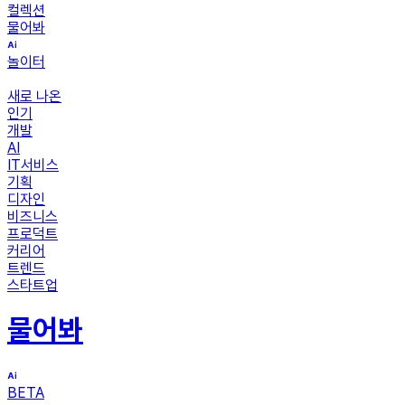
컬렉션
물어봐
놀이터
새로 나온
인기
개발
AI
IT서비스
기획
디자인
비즈니스
프로덕트
커리어
트렌드
스타트업
물어봐
BETA