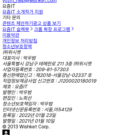
yozm_help@wishket.com
요즘IT
요즘IT 소개
작가 지원
기타 문의
콘텐츠 제안하기
광고 상품 보기
요즘IT 슬랙봇
크롬 확장 프로그램
이용약관
개인정보 처리방침
청소년보호정책
㈜위시켓
대표이사 : 박우범
서울특별시 강남구 테헤란로 211 3층 ㈜위시켓
사업자등록번호 : 209-81-57303
통신판매업신고 : 제2018-서울강남-02337 호
직업정보제공사업 신고번호 : J1200020180019
제호 : 요즘IT
발행인 : 박우범
편집인 : 노희선
청소년보호책임자 : 박우범
인터넷신문등록번호 : 서울,아54129
등록일 : 2022년 01월 23일
발행일 : 2021년 01월 10일
© 2013 Wishket Corp.