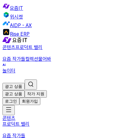
요즘IT
위시켓
AIDP - AX
Rise ERP
콘텐츠
프로덕트 밸리
요즘 작가들
컬렉션
물어봐
놀이터
광고 상품
광고 상품
작가 지원
로그인
회원가입
콘텐츠
프로덕트 밸리
요즘 작가들