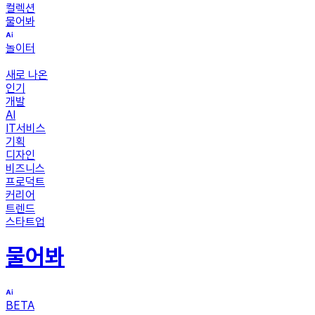
컬렉션
물어봐
놀이터
새로 나온
인기
개발
AI
IT서비스
기획
디자인
비즈니스
프로덕트
커리어
트렌드
스타트업
물어봐
BETA