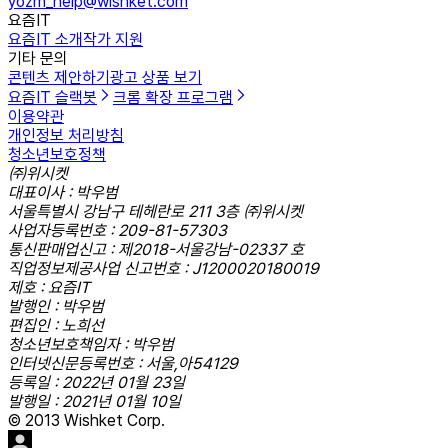
yozm_help@wishket.com
요즘IT
요즘IT 소개
작가 지원
기타 문의
콘텐츠 제안하기
광고 상품 보기
요즘IT 슬랙봇
크롬 확장 프로그램
이용약관
개인정보 처리방침
청소년보호정책
㈜위시켓
대표이사 : 박우범
서울특별시 강남구 테헤란로 211 3층 ㈜위시켓
사업자등록번호 : 209-81-57303
통신판매업신고 : 제2018-서울강남-02337 호
직업정보제공사업 신고번호 : J1200020180019
제호 : 요즘IT
발행인 : 박우범
편집인 : 노희선
청소년보호책임자 : 박우범
인터넷신문등록번호 : 서울,아54129
등록일 : 2022년 01월 23일
발행일 : 2021년 01월 10일
© 2013 Wishket Corp.