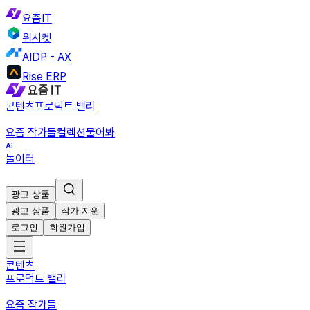
요즘IT
위시켓
AIDP - AX
Rise ERP
콘텐츠
프로덕트 밸리
요즘 작가들
컬렉션
물어봐
놀이터
광고 상품
광고 상품
작가 지원
로그인
회원가입
콘텐츠
프로덕트 밸리
요즘 작가들