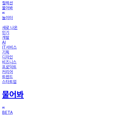
컬렉션
물어봐
놀이터
새로 나온
인기
개발
AI
IT서비스
기획
디자인
비즈니스
프로덕트
커리어
트렌드
스타트업
물어봐
BETA