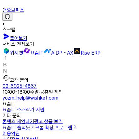
맨오브피스
스크랩
물어보기
서비스 전체보기
위시켓
요즘IT
AIDP - AX
Rise ERP
고객 문의
02-6925-4867
10:00-18:00
주말·공휴일 제외
yozm_help@wishket.com
요즘IT
요즘IT 소개
작가 지원
기타 문의
콘텐츠 제안하기
광고 상품 보기
요즘IT 슬랙봇
크롬 확장 프로그램
이용약관