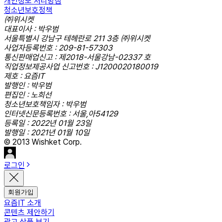
개인정보 처리방침
청소년보호정책
㈜위시켓
대표이사 : 박우범
서울특별시 강남구 테헤란로 211 3층 ㈜위시켓
사업자등록번호 : 209-81-57303
통신판매업신고 : 제2018-서울강남-02337 호
직업정보제공사업 신고번호 : J1200020180019
제호 : 요즘IT
발행인 : 박우범
편집인 : 노희선
청소년보호책임자 : 박우범
인터넷신문등록번호 : 서울,아54129
등록일 : 2022년 01월 23일
발행일 : 2021년 01월 10일
© 2013 Wishket Corp.
로그인
회원가입
요즘IT 소개
콘텐츠 제안하기
광고 상품 보기