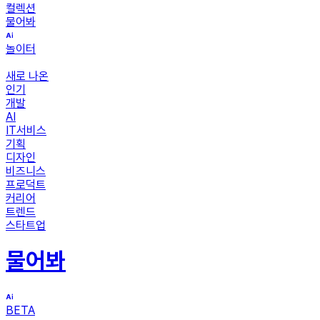
컬렉션
물어봐
놀이터
새로 나온
인기
개발
AI
IT서비스
기획
디자인
비즈니스
프로덕트
커리어
트렌드
스타트업
물어봐
BETA