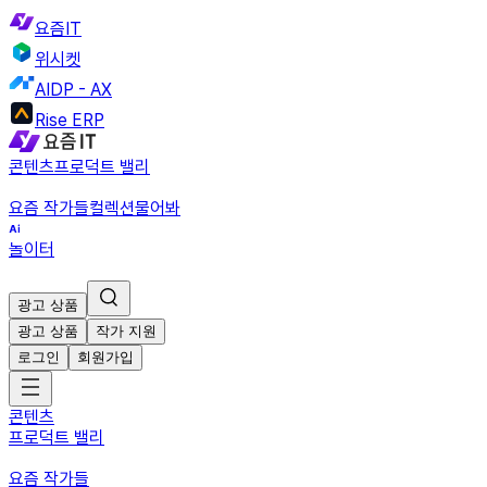
요즘IT
위시켓
AIDP - AX
Rise ERP
콘텐츠
프로덕트 밸리
요즘 작가들
컬렉션
물어봐
놀이터
광고 상품
광고 상품
작가 지원
로그인
회원가입
콘텐츠
프로덕트 밸리
요즘 작가들