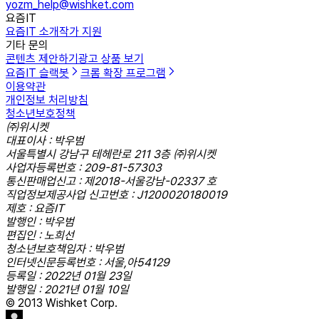
yozm_help@wishket.com
요즘IT
요즘IT 소개
작가 지원
기타 문의
콘텐츠 제안하기
광고 상품 보기
요즘IT 슬랙봇
크롬 확장 프로그램
이용약관
개인정보 처리방침
청소년보호정책
㈜위시켓
대표이사 : 박우범
서울특별시 강남구 테헤란로 211 3층 ㈜위시켓
사업자등록번호 : 209-81-57303
통신판매업신고 : 제2018-서울강남-02337 호
직업정보제공사업 신고번호 : J1200020180019
제호 : 요즘IT
발행인 : 박우범
편집인 : 노희선
청소년보호책임자 : 박우범
인터넷신문등록번호 : 서울,아54129
등록일 : 2022년 01월 23일
발행일 : 2021년 01월 10일
© 2013 Wishket Corp.