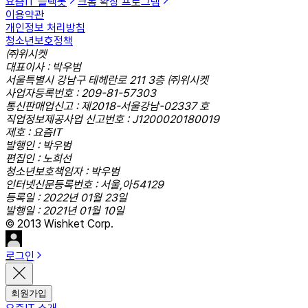
요즘IT 슬랙봇
크롬 확장 프로그램
이용약관
개인정보 처리방침
청소년보호정책
㈜위시켓
대표이사 : 박우범
서울특별시 강남구 테헤란로 211 3층 ㈜위시켓
사업자등록번호 : 209-81-57303
통신판매업신고 : 제2018-서울강남-02337 호
직업정보제공사업 신고번호 : J1200020180019
제호 : 요즘IT
발행인 : 박우범
편집인 : 노희선
청소년보호책임자 : 박우범
인터넷신문등록번호 : 서울,아54129
등록일 : 2022년 01월 23일
발행일 : 2021년 01월 10일
© 2013 Wishket Corp.
로그인
회원가입