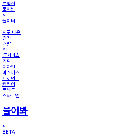
컬렉션
물어봐
놀이터
새로 나온
인기
개발
AI
IT서비스
기획
디자인
비즈니스
프로덕트
커리어
트렌드
스타트업
물어봐
BETA