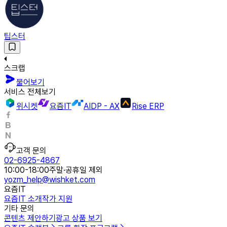
팁스터
스크랩
물어보기
서비스 전체보기
위시켓
요즘IT
AIDP - AX
Rise ERP
고객 문의
02-6925-4867
10:00-18:00
주말·공휴일 제외
yozm_help@wishket.com
요즘IT
요즘IT 소개
작가 지원
기타 문의
콘텐츠 제안하기
광고 상품 보기