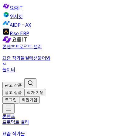
요즘IT
위시켓
AIDP - AX
Rise ERP
콘텐츠
프로덕트 밸리
요즘 작가들
컬렉션
물어봐
놀이터
광고 상품
광고 상품
작가 지원
로그인
회원가입
콘텐츠
프로덕트 밸리
요즘 작가들