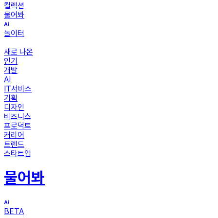
컬렉션
물어봐
놀이터
새로 나온
인기
개발
AI
IT서비스
기획
디자인
비즈니스
프로덕트
커리어
트렌드
스타트업
물어봐
BETA