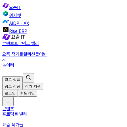
요즘IT
위시켓
AIDP - AX
Rise ERP
콘텐츠
프로덕트 밸리
요즘 작가들
컬렉션
물어봐
놀이터
광고 상품
광고 상품
작가 지원
로그인
회원가입
콘텐츠
프로덕트 밸리
요즘 작가들