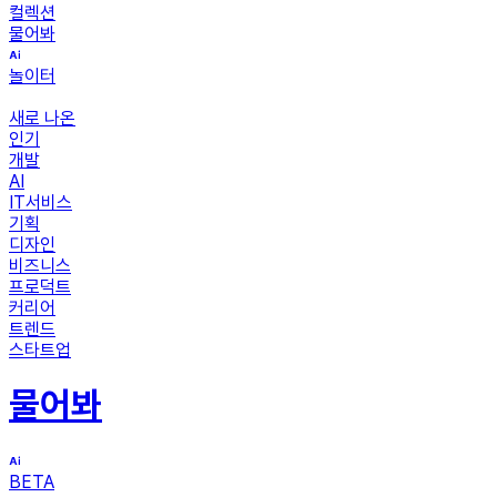
컬렉션
물어봐
놀이터
새로 나온
인기
개발
AI
IT서비스
기획
디자인
비즈니스
프로덕트
커리어
트렌드
스타트업
물어봐
BETA