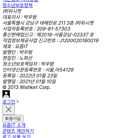
청소년보호정책
㈜위시켓
대표이사 : 박우범
서울특별시 강남구 테헤란로 211 3층 ㈜위시켓
사업자등록번호 : 209-81-57303
통신판매업신고 : 제2018-서울강남-02337 호
직업정보제공사업 신고번호 : J1200020180019
제호 : 요즘IT
발행인 : 박우범
편집인 : 노희선
청소년보호책임자 : 박우범
인터넷신문등록번호 : 서울,아54129
등록일 : 2022년 01월 23일
발행일 : 2021년 01월 10일
© 2013 Wishket Corp.
로그인
회원가입
요즘IT 소개
콘텐츠 제안하기
광고 상품 보기