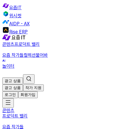
요즘IT
위시켓
AIDP - AX
Rise ERP
콘텐츠
프로덕트 밸리
요즘 작가들
컬렉션
물어봐
놀이터
광고 상품
광고 상품
작가 지원
로그인
회원가입
콘텐츠
프로덕트 밸리
요즘 작가들