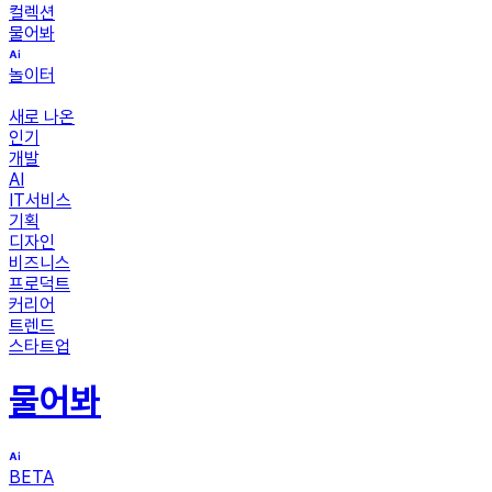
컬렉션
물어봐
놀이터
새로 나온
인기
개발
AI
IT서비스
기획
디자인
비즈니스
프로덕트
커리어
트렌드
스타트업
물어봐
BETA