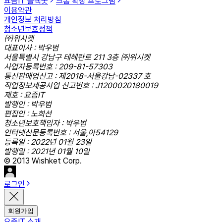
요즘IT 슬랙봇
크롬 확장 프로그램
이용약관
개인정보 처리방침
청소년보호정책
㈜위시켓
대표이사 : 박우범
서울특별시 강남구 테헤란로 211 3층 ㈜위시켓
사업자등록번호 : 209-81-57303
통신판매업신고 : 제2018-서울강남-02337 호
직업정보제공사업 신고번호 : J1200020180019
제호 : 요즘IT
발행인 : 박우범
편집인 : 노희선
청소년보호책임자 : 박우범
인터넷신문등록번호 : 서울,아54129
등록일 : 2022년 01월 23일
발행일 : 2021년 01월 10일
© 2013 Wishket Corp.
로그인
회원가입
요즘IT 소개