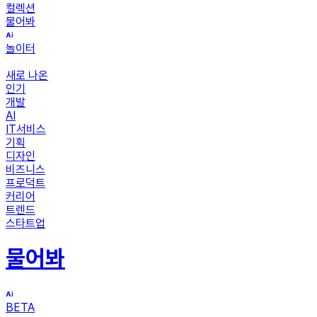
컬렉션
물어봐
놀이터
새로 나온
인기
개발
AI
IT서비스
기획
디자인
비즈니스
프로덕트
커리어
트렌드
스타트업
물어봐
BETA