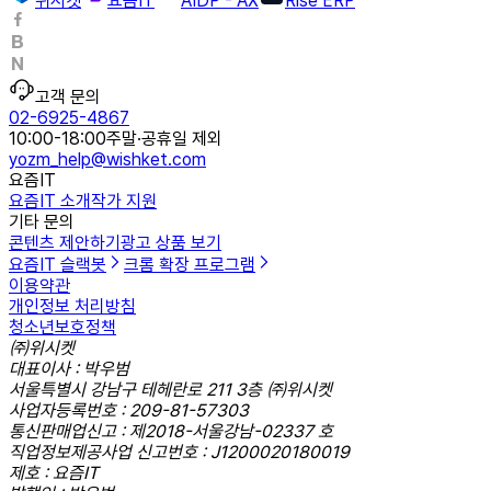
위시켓
요즘IT
AIDP - AX
Rise ERP
고객 문의
02-6925-4867
10:00-18:00
주말·공휴일 제외
yozm_help@wishket.com
요즘IT
요즘IT 소개
작가 지원
기타 문의
콘텐츠 제안하기
광고 상품 보기
요즘IT 슬랙봇
크롬 확장 프로그램
이용약관
개인정보 처리방침
청소년보호정책
㈜위시켓
대표이사 : 박우범
서울특별시 강남구 테헤란로 211 3층 ㈜위시켓
사업자등록번호 : 209-81-57303
통신판매업신고 : 제2018-서울강남-02337 호
직업정보제공사업 신고번호 : J1200020180019
제호 : 요즘IT