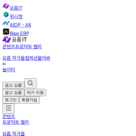
요즘IT
위시켓
AIDP - AX
Rise ERP
콘텐츠
프로덕트 밸리
요즘 작가들
컬렉션
물어봐
놀이터
광고 상품
광고 상품
작가 지원
로그인
회원가입
콘텐츠
프로덕트 밸리
요즘 작가들