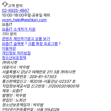
고객 문의
02-6925-4867
10:00-18:00
주말·공휴일 제외
yozm_help@wishket.com
요즘IT
요즘IT 소개
작가 지원
기타 문의
콘텐츠 제안하기
광고 상품 보기
요즘IT 슬랙봇
크롬 확장 프로그램
이용약관
개인정보 처리방침
청소년보호정책
㈜위시켓
대표이사 : 박우범
서울특별시 강남구 테헤란로 211 3층 ㈜위시켓
사업자등록번호 : 209-81-57303
통신판매업신고 : 제2018-서울강남-02337 호
직업정보제공사업 신고번호 : J1200020180019
제호 : 요즘IT
발행인 : 박우범
편집인 : 노희선
청소년보호책임자 : 박우범
인터넷신문등록번호 : 서울,아54129