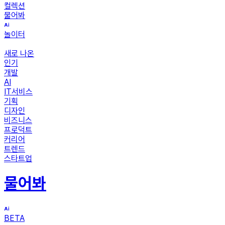
컬렉션
물어봐
놀이터
새로 나온
인기
개발
AI
IT서비스
기획
디자인
비즈니스
프로덕트
커리어
트렌드
스타트업
물어봐
BETA