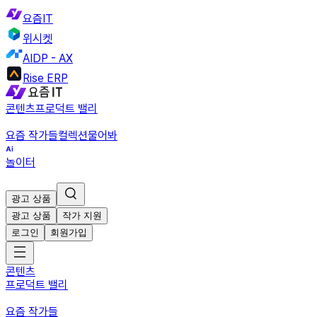
요즘IT
위시켓
AIDP - AX
Rise ERP
콘텐츠
프로덕트 밸리
요즘 작가들
컬렉션
물어봐
놀이터
광고 상품
광고 상품
작가 지원
로그인
회원가입
콘텐츠
프로덕트 밸리
요즘 작가들