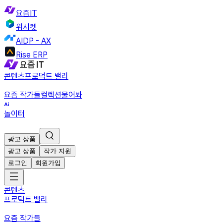
요즘IT
위시켓
AIDP - AX
Rise ERP
콘텐츠
프로덕트 밸리
요즘 작가들
컬렉션
물어봐
놀이터
광고 상품
광고 상품
작가 지원
로그인
회원가입
콘텐츠
프로덕트 밸리
요즘 작가들