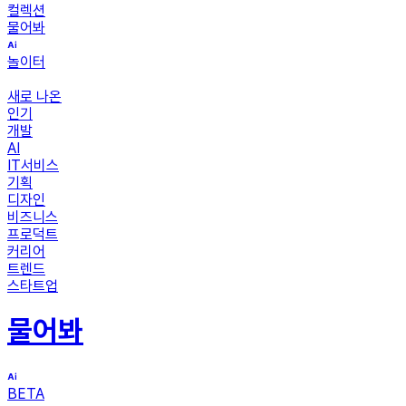
컬렉션
물어봐
놀이터
새로 나온
인기
개발
AI
IT서비스
기획
디자인
비즈니스
프로덕트
커리어
트렌드
스타트업
물어봐
BETA