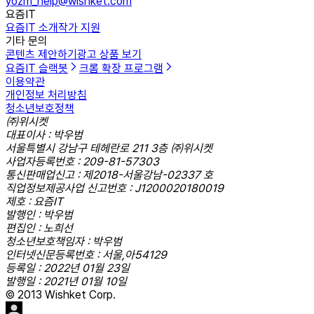
yozm_help@wishket.com
요즘IT
요즘IT 소개
작가 지원
기타 문의
콘텐츠 제안하기
광고 상품 보기
요즘IT 슬랙봇
크롬 확장 프로그램
이용약관
개인정보 처리방침
청소년보호정책
㈜위시켓
대표이사 : 박우범
서울특별시 강남구 테헤란로 211 3층 ㈜위시켓
사업자등록번호 : 209-81-57303
통신판매업신고 : 제2018-서울강남-02337 호
직업정보제공사업 신고번호 : J1200020180019
제호 : 요즘IT
발행인 : 박우범
편집인 : 노희선
청소년보호책임자 : 박우범
인터넷신문등록번호 : 서울,아54129
등록일 : 2022년 01월 23일
발행일 : 2021년 01월 10일
© 2013 Wishket Corp.