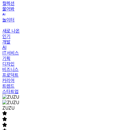
컬렉션
물어봐
놀이터
새로 나온
인기
개발
AI
IT서비스
기획
디자인
비즈니스
프로덕트
커리어
트렌드
스타트업
ZUZU