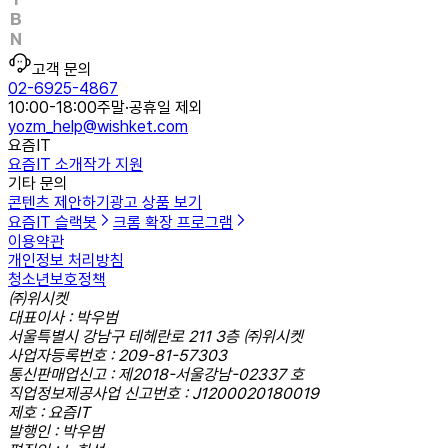
고객 문의
02-6925-4867
10:00-18:00
주말·공휴일 제외
yozm_help@wishket.com
요즘IT
요즘IT 소개
작가 지원
기타 문의
콘텐츠 제안하기
광고 상품 보기
요즘IT 슬랙봇
크롬 확장 프로그램
이용약관
개인정보 처리방침
청소년보호정책
㈜위시켓
대표이사 : 박우범
서울특별시 강남구 테헤란로 211 3층 ㈜위시켓
사업자등록번호 : 209-81-57303
통신판매업신고 : 제2018-서울강남-02337 호
직업정보제공사업 신고번호 : J1200020180019
제호 : 요즘IT
발행인 : 박우범