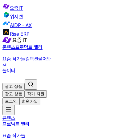
요즘IT
위시켓
AIDP - AX
Rise ERP
콘텐츠
프로덕트 밸리
요즘 작가들
컬렉션
물어봐
놀이터
광고 상품
광고 상품
작가 지원
로그인
회원가입
콘텐츠
프로덕트 밸리
요즘 작가들