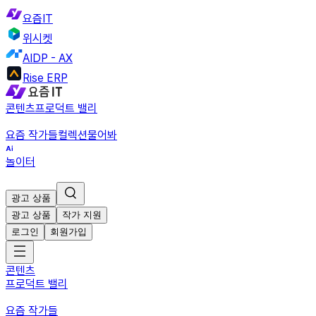
요즘IT
위시켓
AIDP - AX
Rise ERP
콘텐츠
프로덕트 밸리
요즘 작가들
컬렉션
물어봐
놀이터
광고 상품
광고 상품
작가 지원
로그인
회원가입
콘텐츠
프로덕트 밸리
요즘 작가들