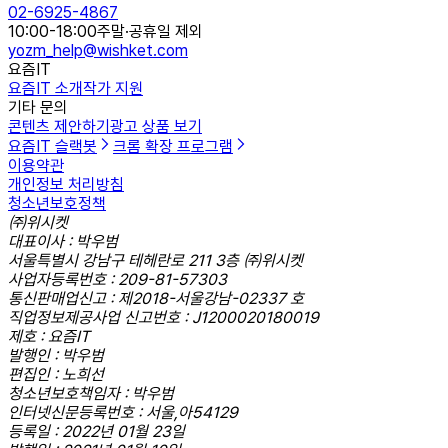
02-6925-4867
10:00-18:00
주말·공휴일 제외
yozm_help@wishket.com
요즘IT
요즘IT 소개
작가 지원
기타 문의
콘텐츠 제안하기
광고 상품 보기
요즘IT 슬랙봇
크롬 확장 프로그램
이용약관
개인정보 처리방침
청소년보호정책
㈜위시켓
대표이사 : 박우범
서울특별시 강남구 테헤란로 211 3층 ㈜위시켓
사업자등록번호 : 209-81-57303
통신판매업신고 : 제2018-서울강남-02337 호
직업정보제공사업 신고번호 : J1200020180019
제호 : 요즘IT
발행인 : 박우범
편집인 : 노희선
청소년보호책임자 : 박우범
인터넷신문등록번호 : 서울,아54129
등록일 : 2022년 01월 23일