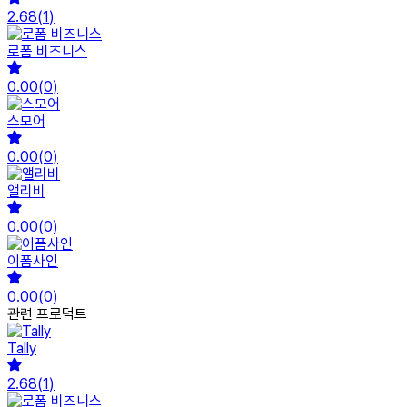
2.68
(
1
)
로폼 비즈니스
0.00
(
0
)
스모어
0.00
(
0
)
앨리비
0.00
(
0
)
이폼사인
0.00
(
0
)
관련 프로덕트
Tally
2.68
(
1
)