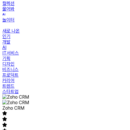
컬렉션
물어봐
놀이터
새로 나온
인기
개발
AI
IT서비스
기획
디자인
비즈니스
프로덕트
커리어
트렌드
스타트업
Zoho CRM