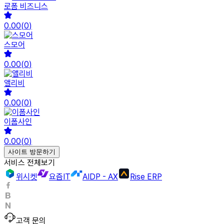
로폼 비즈니스
0.00
(
0
)
스모어
0.00
(
0
)
앨리비
0.00
(
0
)
이폼사인
0.00
(
0
)
사이트 방문하기
서비스 전체보기
위시켓
요즘IT
AIDP - AX
Rise ERP
고객 문의