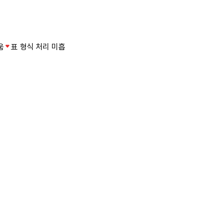
움
표 형식 처리 미흡