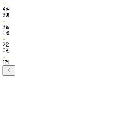
4
점
3
명
3
점
0
명
2
점
0
명
1
점