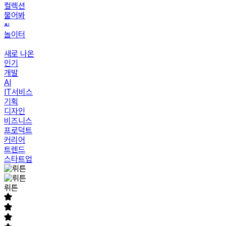
컬렉션
물어봐
놀이터
새로 나온
인기
개발
AI
IT서비스
기획
디자인
비즈니스
프로덕트
커리어
트렌드
스타트업
뤼튼