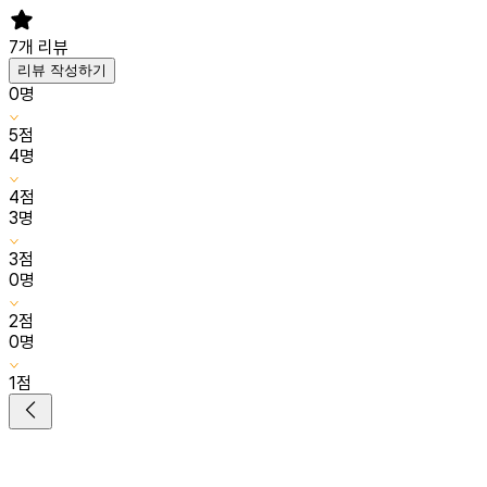
7
개 리뷰
리뷰 작성하기
0
명
5
점
4
명
4
점
3
명
3
점
0
명
2
점
0
명
1
점