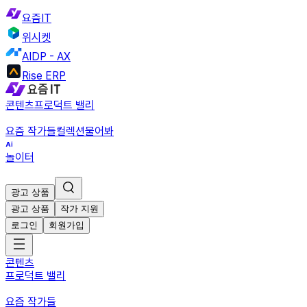
요즘IT
위시켓
AIDP - AX
Rise ERP
콘텐츠
프로덕트 밸리
요즘 작가들
컬렉션
물어봐
놀이터
광고 상품
광고 상품
작가 지원
로그인
회원가입
콘텐츠
프로덕트 밸리
요즘 작가들