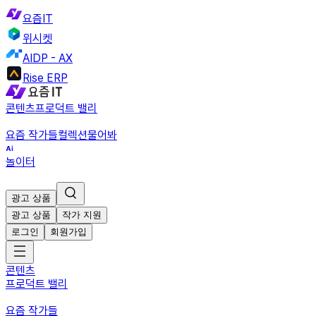
요즘IT
위시켓
AIDP - AX
Rise ERP
콘텐츠
프로덕트 밸리
요즘 작가들
컬렉션
물어봐
놀이터
광고 상품
광고 상품
작가 지원
로그인
회원가입
콘텐츠
프로덕트 밸리
요즘 작가들