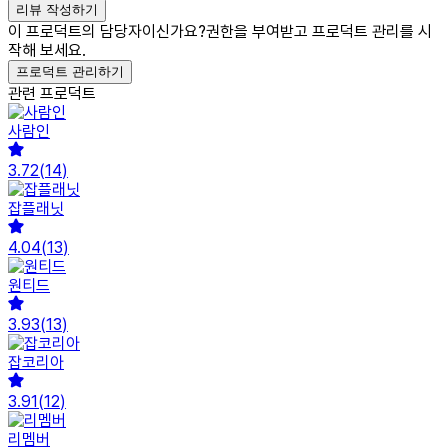
리뷰 작성하기
이 프로덕트의 담당자이신가요?
권한을 부여받고 프로덕트 관리를 시
작해 보세요.
프로덕트 관리하기
관련 프로덕트
사람인
3.72
(
14
)
잡플래닛
4.04
(
13
)
원티드
3.93
(
13
)
잡코리아
3.91
(
12
)
리멤버