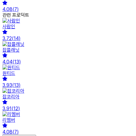
4.08
(
7
)
관련 프로덕트
사람인
3.72
(
14
)
잡플래닛
4.04
(
13
)
원티드
3.93
(
13
)
잡코리아
3.91
(
12
)
리멤버
4.08
(
7
)