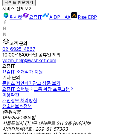
사이트 방문하기
서비스 전체보기
위시켓
요즘IT
AIDP - AX
Rise ERP
고객 문의
02-6925-4867
10:00-18:00
주말·공휴일 제외
yozm_help@wishket.com
요즘IT
요즘IT 소개
작가 지원
기타 문의
콘텐츠 제안하기
광고 상품 보기
요즘IT 슬랙봇
크롬 확장 프로그램
이용약관
개인정보 처리방침
청소년보호정책
㈜위시켓
대표이사 : 박우범
서울특별시 강남구 테헤란로 211 3층 ㈜위시켓
사업자등록번호 : 209-81-57303