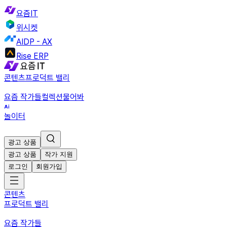
요즘IT
위시켓
AIDP - AX
Rise ERP
콘텐츠
프로덕트 밸리
요즘 작가들
컬렉션
물어봐
놀이터
광고 상품
광고 상품
작가 지원
로그인
회원가입
콘텐츠
프로덕트 밸리
요즘 작가들