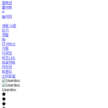
컬렉션
물어봐
놀이터
새로 나온
인기
개발
AI
IT서비스
기획
디자인
비즈니스
프로덕트
커리어
트렌드
스타트업
Userdoc