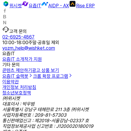
위시켓
요즘IT
AIDP - AX
Rise ERP
고객 문의
02-6925-4867
10:00-18:00
주말·공휴일 제외
yozm_help@wishket.com
요즘IT
요즘IT 소개
작가 지원
기타 문의
콘텐츠 제안하기
광고 상품 보기
요즘IT 슬랙봇
크롬 확장 프로그램
이용약관
개인정보 처리방침
청소년보호정책
㈜위시켓
대표이사 : 박우범
서울특별시 강남구 테헤란로 211 3층 ㈜위시켓
사업자등록번호 : 209-81-57303
통신판매업신고 : 제2018-서울강남-02337 호
직업정보제공사업 신고번호 : J1200020180019