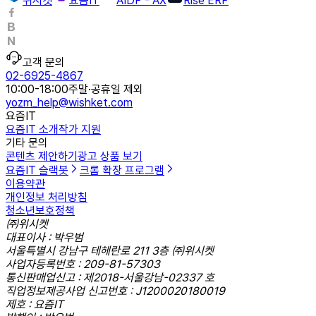
위시켓
요즘IT
AIDP - AX
Rise ERP
고객 문의
02-6925-4867
10:00-18:00
주말·공휴일 제외
yozm_help@wishket.com
요즘IT
요즘IT 소개
작가 지원
기타 문의
콘텐츠 제안하기
광고 상품 보기
요즘IT 슬랙봇
크롬 확장 프로그램
이용약관
개인정보 처리방침
청소년보호정책
㈜위시켓
대표이사 : 박우범
서울특별시 강남구 테헤란로 211 3층 ㈜위시켓
사업자등록번호 : 209-81-57303
통신판매업신고 : 제2018-서울강남-02337 호
직업정보제공사업 신고번호 : J1200020180019
제호 : 요즘IT