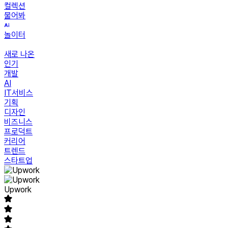
컬렉션
물어봐
놀이터
새로 나온
인기
개발
AI
IT서비스
기획
디자인
비즈니스
프로덕트
커리어
트렌드
스타트업
Upwork