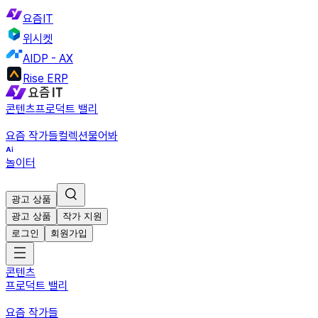
요즘IT
위시켓
AIDP - AX
Rise ERP
콘텐츠
프로덕트 밸리
요즘 작가들
컬렉션
물어봐
놀이터
광고 상품
광고 상품
작가 지원
로그인
회원가입
콘텐츠
프로덕트 밸리
요즘 작가들