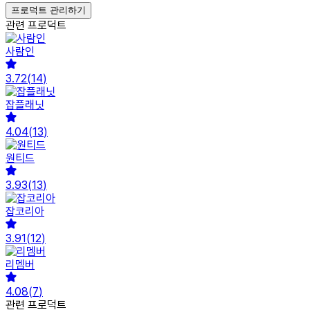
프로덕트 관리하기
관련 프로덕트
사람인
3.72
(
14
)
잡플래닛
4.04
(
13
)
원티드
3.93
(
13
)
잡코리아
3.91
(
12
)
리멤버
4.08
(
7
)
관련 프로덕트