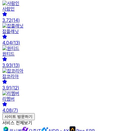
사람인
3.72
(
14
)
잡플래닛
4.04
(
13
)
원티드
3.93
(
13
)
잡코리아
3.91
(
12
)
리멤버
4.08
(
7
)
사이트 방문하기
서비스 전체보기