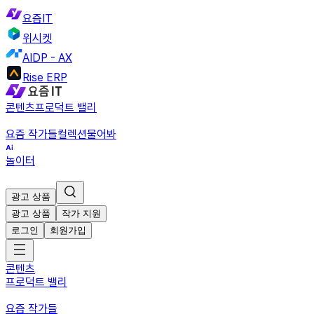
요즘IT
위시켓
AIDP - AX
Rise ERP
콘텐츠
프로덕트 밸리
요즘 작가들
컬렉션
물어봐
놀이터
광고 상품
광고 상품
작가 지원
로그인
회원가입
콘텐츠
프로덕트 밸리
요즘 작가들