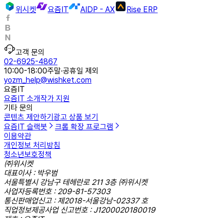
위시켓
요즘IT
AIDP - AX
Rise ERP
고객 문의
02-6925-4867
10:00-18:00
주말·공휴일 제외
yozm_help@wishket.com
요즘IT
요즘IT 소개
작가 지원
기타 문의
콘텐츠 제안하기
광고 상품 보기
요즘IT 슬랙봇
크롬 확장 프로그램
이용약관
개인정보 처리방침
청소년보호정책
㈜위시켓
대표이사 : 박우범
서울특별시 강남구 테헤란로 211 3층 ㈜위시켓
사업자등록번호 : 209-81-57303
통신판매업신고 : 제2018-서울강남-02337 호
직업정보제공사업 신고번호 : J1200020180019