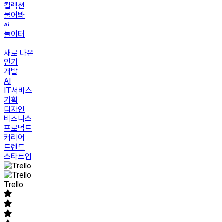
컬렉션
물어봐
놀이터
새로 나온
인기
개발
AI
IT서비스
기획
디자인
비즈니스
프로덕트
커리어
트렌드
스타트업
Trello