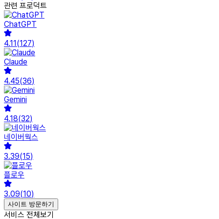
관련 프로덕트
ChatGPT
4.11
(
127
)
Claude
4.45
(
36
)
Gemini
4.18
(
32
)
네이버웍스
3.39
(
15
)
플로우
3.09
(
10
)
사이트 방문하기
서비스 전체보기