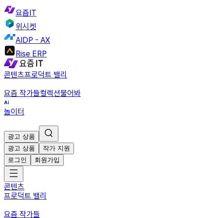
요즘IT
위시켓
AIDP - AX
Rise ERP
콘텐츠
프로덕트 밸리
요즘 작가들
컬렉션
물어봐
놀이터
광고 상품
광고 상품
작가 지원
로그인
회원가입
콘텐츠
프로덕트 밸리
요즘 작가들