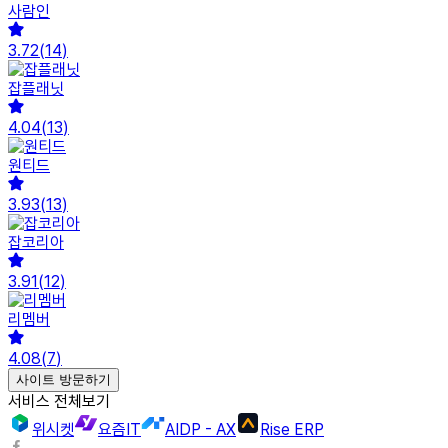
사람인
3.72
(
14
)
잡플래닛
4.04
(
13
)
원티드
3.93
(
13
)
잡코리아
3.91
(
12
)
리멤버
4.08
(
7
)
사이트 방문하기
서비스 전체보기
위시켓
요즘IT
AIDP - AX
Rise ERP