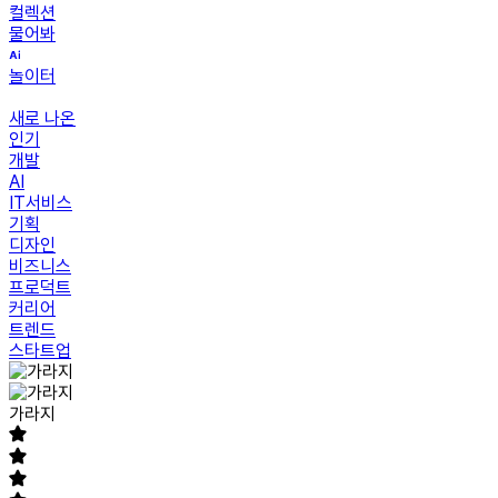
컬렉션
물어봐
놀이터
새로 나온
인기
개발
AI
IT서비스
기획
디자인
비즈니스
프로덕트
커리어
트렌드
스타트업
가라지