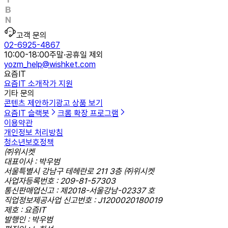
고객 문의
02-6925-4867
10:00-18:00
주말·공휴일 제외
yozm_help@wishket.com
요즘IT
요즘IT 소개
작가 지원
기타 문의
콘텐츠 제안하기
광고 상품 보기
요즘IT 슬랙봇
크롬 확장 프로그램
이용약관
개인정보 처리방침
청소년보호정책
㈜위시켓
대표이사 : 박우범
서울특별시 강남구 테헤란로 211 3층 ㈜위시켓
사업자등록번호 : 209-81-57303
통신판매업신고 : 제2018-서울강남-02337 호
직업정보제공사업 신고번호 : J1200020180019
제호 : 요즘IT
발행인 : 박우범