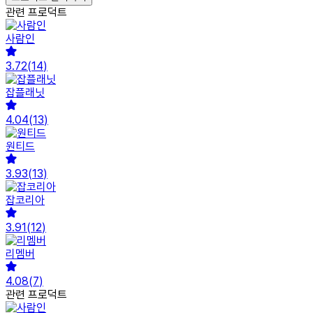
관련 프로덕트
사람인
3.72
(
14
)
잡플래닛
4.04
(
13
)
원티드
3.93
(
13
)
잡코리아
3.91
(
12
)
리멤버
4.08
(
7
)
관련 프로덕트