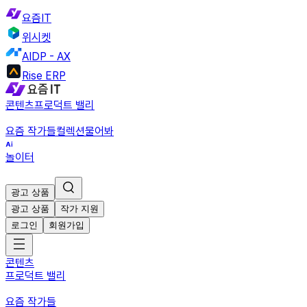
요즘IT
위시켓
AIDP - AX
Rise ERP
콘텐츠
프로덕트 밸리
요즘 작가들
컬렉션
물어봐
놀이터
광고 상품
광고 상품
작가 지원
로그인
회원가입
콘텐츠
프로덕트 밸리
요즘 작가들