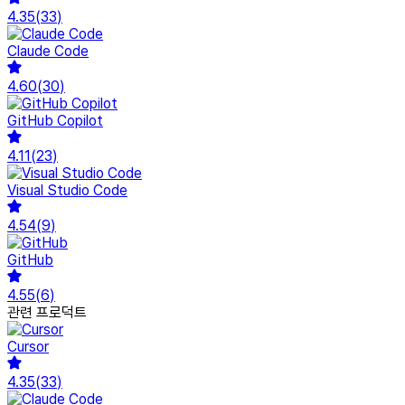
4.35
(
33
)
Claude Code
4.60
(
30
)
GitHub Copilot
4.11
(
23
)
Visual Studio Code
4.54
(
9
)
GitHub
4.55
(
6
)
관련 프로덕트
Cursor
4.35
(
33
)