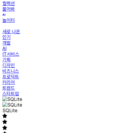
컬렉션
물어봐
놀이터
새로 나온
인기
개발
AI
IT서비스
기획
디자인
비즈니스
프로덕트
커리어
트렌드
스타트업
SQLite