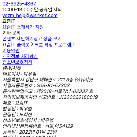
02-6925-4867
10:00-18:00
주말·공휴일 제외
yozm_help@wishket.com
요즘IT
요즘IT 소개
작가 지원
기타 문의
콘텐츠 제안하기
광고 상품 보기
요즘IT 슬랙봇
크롬 확장 프로그램
이용약관
개인정보 처리방침
청소년보호정책
㈜위시켓
대표이사 : 박우범
서울특별시 강남구 테헤란로 211 3층 ㈜위시켓
사업자등록번호 : 209-81-57303
통신판매업신고 : 제2018-서울강남-02337 호
직업정보제공사업 신고번호 : J1200020180019
제호 : 요즘IT
발행인 : 박우범
편집인 : 노희선
청소년보호책임자 : 박우범
인터넷신문등록번호 : 서울,아54129
등록일 : 2022년 01월 23일